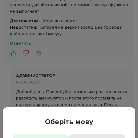
заточены, дизайн отличный - но самую главную функцию
не выполняет.
Достоинства:
Хорошо стрижот.
Недостатки:
Батарея не держит заряд. Без провода
работает только 1 минуту.
Ответить
АДМИНИСТРАТОР
02.04.2020
Добрый день. Попробуйте несколько раз полностью
разрядить аккумулятор и после этого поставить на
полную зарядку на время не менее часа. После
нескольких таких перезарядок проблема должна
уйти - данная процедура актуальна в принципе для
Оберіть мову
всей техники с литиевыми аккумуляторами.
Ответить