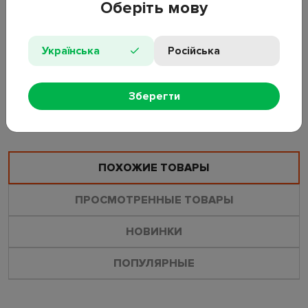
Количество: 4 шт;
Оберіть мову
Диаметр: 40 мм;
Материал: фетр;
Цвет: черный;
Українська
Російська
Особенности: самоклеящаяся основа.
Зберегти
ОСТАВИТЬ ОТЗЫВ
ЗАДАТЬ ВОПРОС
ПОХОЖИЕ ТОВАРЫ
ПРОСМОТРЕННЫЕ ТОВАРЫ
НОВИНКИ
ПОПУЛЯРНЫЕ