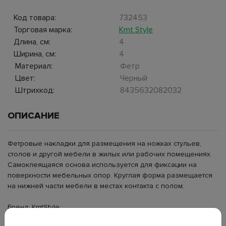
Код товара:
732453
Торговая марка:
Kmt Style
Длина, см:
4
Ширина, см:
4
Материал:
Фетр
Цвет:
Черный
Штрихкод:
8435632082032
ОПИСАНИЕ
Фетровые накладки для размещения на ножках стульев,
столов и другой мебели в жилых или рабочих помещениях.
Самоклеящаяся основа используется для фиксации на
поверхности мебельных опор. Круглая форма размещается
на нижней части мебели в местах контакта с полом.
Бренд: KmtStyle;
Тип: защитные накладки;