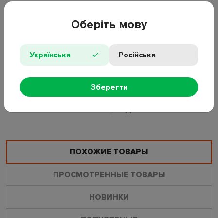
монтажа.
Оберіть мову
Материал: металл;
Цвет: черный;
Размер: 45×25см;
Українська
Російська
Тип: наружная вешалка;
Количество крючков: 5;
Особенности: деревянные наконечники.
Зберегти
ОСТАВИТЬ ОТЗЫВ
ЗАДАТЬ ВОПРОС
ПОХОЖИЕ ТОВАРЫ
ПРОСМОТРЕННЫЕ ТОВАРЫ
НОВИНКИ