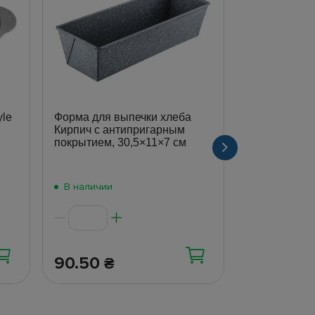
le
Форма для выпечки хлеба
Форма перга
Кирпич с антипригарным
аэрогриля/му
покрытием, 30,5×11×7 см
16х4,5см (це
50шт)
В наличии
В наличии
90.50
65
₴
₴