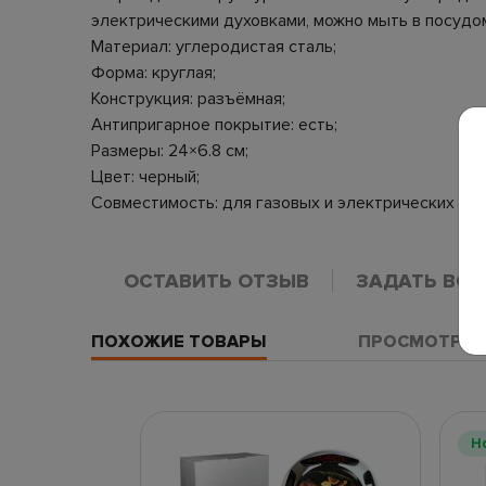
электрическими духовками, можно мыть в посудо
Материал: углеродистая сталь;
Форма: круглая;
Конструкция: разъёмная;
Антипригарное покрытие: есть;
Размеры: 24×6.8 см;
Цвет: черный;
Совместимость: для газовых и электрических дух
ОСТАВИТЬ ОТЗЫВ
ЗАДАТЬ ВО
ПОХОЖИЕ ТОВАРЫ
ПРОСМОТРЕН
Н