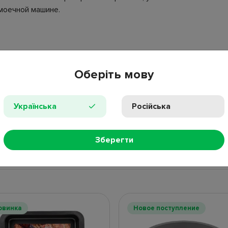
моечной машине.
Оберіть мову
овок.
Українська
Російська
ПРОС
Зберегти
НЫЕ ТОВАРЫ
НОВИНКИ
ПОПУЛЯР
овинка
Новое поступление