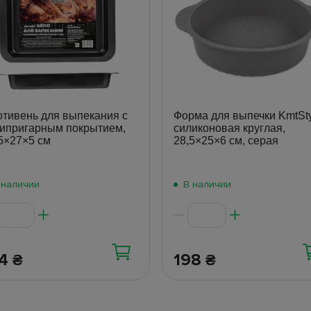
тивень для выпекания с
Форма для выпечки KmtSty
ипригарным покрытием,
силиконовая круглая,
5×27×5 см
28,5×25×6 см, серая
 наличии
В наличии
34
198
₴
₴