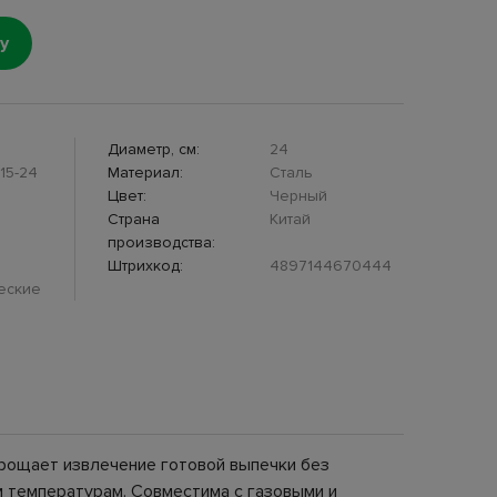
у
Диаметр, см:
24
15-24
Материал:
Сталь
Цвет:
Черный
Страна
Китай
производства:
Штрихкод:
4897144670444
еские
прощает извлечение готовой выпечки без
м температурам. Совместима с газовыми и