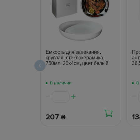
Емкость для запекания,
Про
круглая, стеклокерамика,
ант
750мл, 20х4см, цвет белый
36,
В наличии
В
207
1
₴