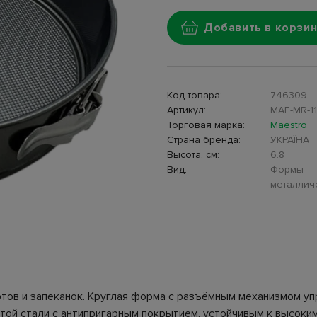
Добавить в корзин
Код товара:
746309
Артикул:
MAE-MR-11
Торговая марка:
Maestro
Страна бренда:
УКРАЇНА
Высота, см:
6.8
Вид:
Формы
металлич
ртов и запеканок. Круглая форма с разъёмным механизмом у
той стали с антипригарным покрытием, устойчивым к высоки