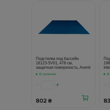
Подстилка под бассейн
Под
16123-5V01, 478 см,
196
защитная поверхность, Avenli
Int
В наличии
В
802
8
₴