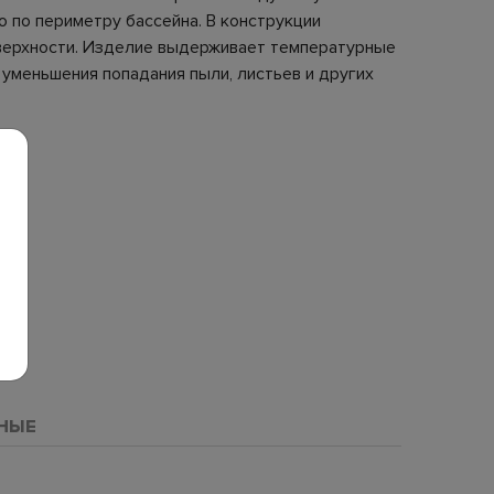
 по периметру бассейна. В конструкции
верхности. Изделие выдерживает температурные
 уменьшения попадания пыли, листьев и других
НЫЕ