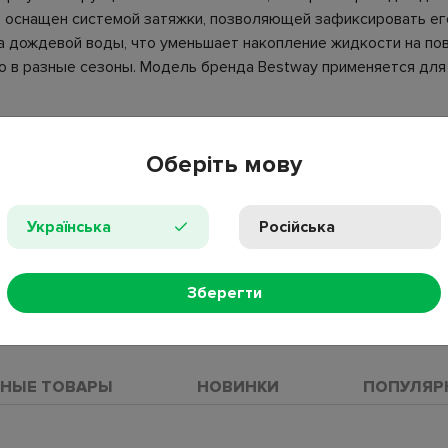
 оснащен системой затяжки, позволяющей зафиксировать его
 дождевой воды, что уменьшает накопление жидкости на по
го в разные сезоны. Модель бренда Bestway применяется для
Оберіть мову
я;
Українська
Російська
°C;
Зберегти
ПРОС
НЫЕ ТОВАРЫ
НОВИНКИ
ПОПУЛЯР