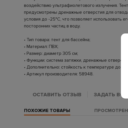
воздействию ультрафиолетового излучения. Тент
предусмотрены дренажные отверстия для отвода
условия до -25°C, что позволяет использовать е
посторонних частиц в воду.
• Тип товара: тент для бассейна;
• Материал: ПВХ;
• Размер: диаметр 305 см;
• Функции: система затяжки, дренажные отверсти
• Дополнительно: стойкость к температуре до -25
• Артикул производителя: 58948.
ОСТАВИТЬ ОТЗЫВ
ЗАДАТЬ ВО
ПОХОЖИЕ ТОВАРЫ
ПРОСМОТРЕН