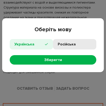
взаимодействуют с водой и выделяющимися пигментами.
Структура материала на основе вискозы и полиэстера
удерживает частицы красителя, снижая их повторное
оседание на ткани и предотвращая нежелательное
окрашивание. Листы сохраняют форму при намокании и
равномерно работают в процессе цикла стирки.
Оберіть мову
Тип: салфетки для стирки;
Назначение: улавливание красителей и загрязнений;
Українська
Російська
Количество в упаковке: 24 шт;
Материал: вискоза, полиэстер;
Дополнительный компонент: поликватерниум-10;
Зберегти
Тип стирки: автоматическая;
Особенности: предотвращение окрашивания тканей,
подходит для смешанной стирки.
ОСТАВИТЬ ОТЗЫВ
ЗАДАТЬ ВОПРОС