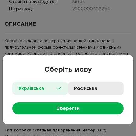
Страна производства:
Китай
Штрихкод:
2200000432254
ОПИСАНИЕ
Коробка складная для хранения вещей выполнена в
прямоугольной форме с жесткими стенками и откидными
крышками. Корпус изготовлен из полиэстера с внутренними
вставками из картона и нетканого волокна, которые
формируют устойчивую конструкцию. Внешняя поверхность
Оберіть мову
оформлена геометрическим ромбовидным рисунком, по
фронтальной части размещена текстильная ручка для
выдвижения. Крышка закрывает внутреннее пространство и
Українська
Російська
фиксируется в закрытом положении. Элементы набора
складываются при хранении без наполнения. Набор
коробок используется для размещения одежды, текстиля и
Зберегти
других бытовых предметов в шкафу, на полке или в
гардеробной системе.
Тип: коробка складная для хранения, набор 3 шт;