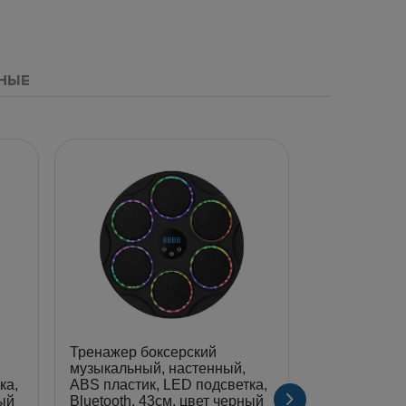
НЫЕ
Тренажер боксерский
Тренажер бо
музыкальный, настенный,
музыкальный
ка,
ABS пластик, LED подсветка,
ABS пластик
ный
Bluetooth, 43см, цвет черный
Bluetooth, 3