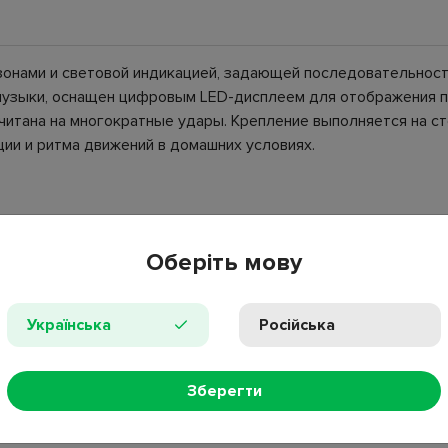
зонами и световой индикацией, задающей последовательност
музыки, оснащен цифровым LED-дисплеем для отображения п
считана на многократные удары. Крепление выполняется на ст
ии и ритма движений в домашних условиях.
Оберіть мову
Українська
Російська
ация с музыкой;
епление перчатки;
Зберегти