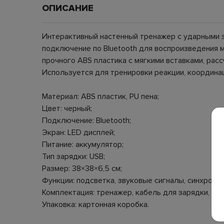
ОПИСАНИЕ
Интерактивный настенный тренажер с ударными 
подключение по Bluetooth для воспроизведения 
прочного ABS пластика с мягкими вставками, рас
Используется для тренировки реакции, координац
Материал: ABS пластик, PU пена;
Цвет: черный;
Подключение: Bluetooth;
Экран: LED дисплей;
Питание: аккумулятор;
Тип зарядки: USB;
Размер: 38×38×6,5 см;
Функции: подсветка, звуковые сигналы, синхрониз
Комплектация: тренажер, кабель для зарядки, кр
Упаковка: картонная коробка.