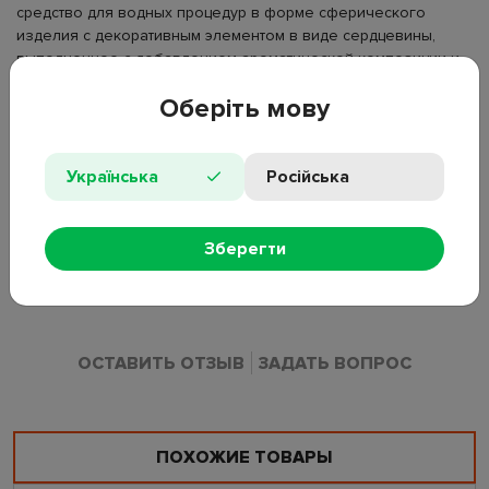
средство для водных процедур в форме сферического
изделия с декоративным элементом в виде сердцевины,
выполненное с добавлением ароматической композиции и
встроенного мыла. При контакте с теплой водой оболочка
Оберіть мову
постепенно растворяется, создавая пузырьковый эффект и
распространяя цветочный аромат в воде. Внутренний
элемент из мыла сохраняет форму и используется отдельно
после растворения основы для очищения кожи.
Українська
Російська
Тип: бомбочка для ванны с мылом;
Назначение: для ванны, для тела;
Зберегти
Аромат: цветочный;
Вес: 155 г.
ОСТАВИТЬ ОТЗЫВ
ЗАДАТЬ ВОПРОС
ПОХОЖИЕ ТОВАРЫ