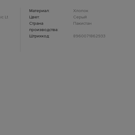
Материал:
Хлопок
c Lt
Цвет:
Серый
Страна
Пакистан
производства:
Штрихкод:
8960071862933