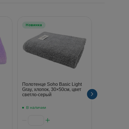
Новинка
Новинка
Полотенце Soho Basic Light
Набор полот
Gray, хлопок, 30×50см, цвет
Beige, микр
светло-серый
и 70×140см, 
набор)
В наличии
В наличии