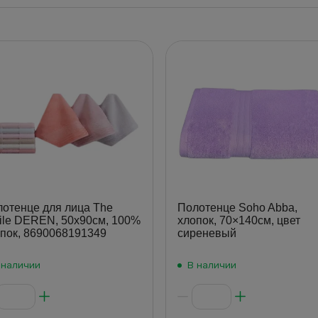
отенце для лица The
Полотенце Soho Abba,
tile DEREN, 50x90см, 100%
хлопок, 70×140см, цвет
пок, 8690068191349
сиреневый
 наличии
В наличии