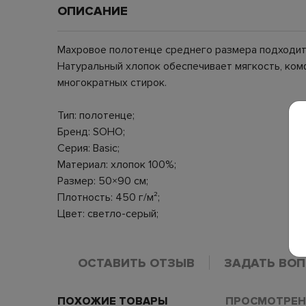
ОПИСАНИЕ
Махровое полотенце среднего размера подходит 
Натуральный хлопок обеспечивает мягкость, комф
многократных стирок.
Тип: полотенце;
Бренд: SOHO;
Серия: Basic;
Материал: хлопок 100%;
Размер: 50×90 см;
Плотность: 450 г/м²;
Цвет: светло-серый;
ОСТАВИТЬ ОТЗЫВ
ЗАДАТЬ ВО
ПОХОЖИЕ ТОВАРЫ
ПРОСМОТРЕН