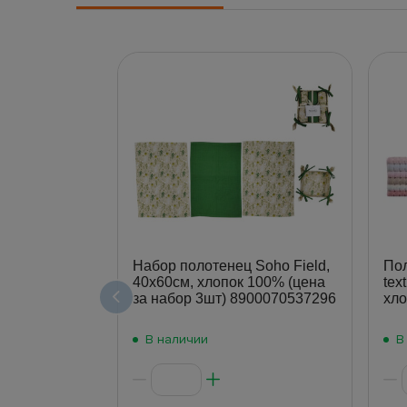
Набор полотенец Soho Field,
Пол
40х60см, хлопок 100% (цена
tex
за набор 3шт) 8900070537296
хло
В наличии
В