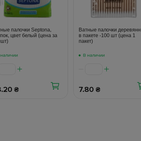
ные палочки Septona,
Ватные палочки деревян
пок, цвет белый (цена за
в пакете -100 шт (цена 1
шт)
пакет)
 наличии
В наличии
8.20
7.80
₴
₴