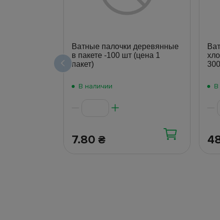
Ватные палочки деревянные
Ват
в пакете -100 шт (цена 1
хло
пакет)
300
В наличии
В
7.80
4
₴