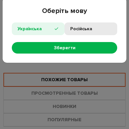
Оберіть мову
Мощность: 220-240 В, ~50 Гц, 1200 Вт. Керамический
нагревательный элемент. Диаметр конфорок: 19см.
Регулируемый термостат. Световой индикатор работы.
Українська
Російська
Количество конфорок: 1. Прорезиненные ножки. Защита от
перегева. Быстрый нагрев.
Зберегти
ОСТАВИТЬ ОТЗЫВ
ЗАДАТЬ ВОПРОС
ПОХОЖИЕ ТОВАРЫ
ПРОСМОТРЕННЫЕ ТОВАРЫ
НОВИНКИ
ПОПУЛЯРНЫЕ