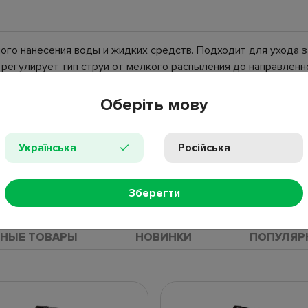
го нанесения воды и жидких средств. Подходит для ухода за
 регулирует тип струи от мелкого распыления до направленн
Оберіть мову
Українська
Російська
Зберегти
ПРОС
НЫЕ ТОВАРЫ
НОВИНКИ
ПОПУЛЯР