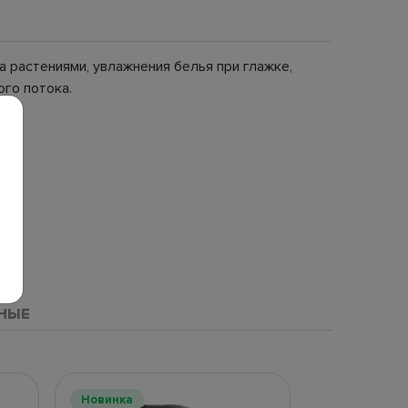
 растениями, увлажнения белья при глажке,
ого потока.
НЫЕ
Новинка