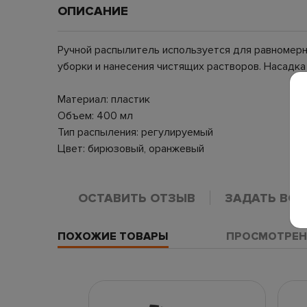
ОПИСАНИЕ
Ручной распылитель используется для равномерно
уборки и нанесения чистящих растворов. Насадка
Материал: пластик
Объем: 400 мл
Тип распыления: регулируемый
Цвет: бирюзовый, оранжевый
ОСТАВИТЬ ОТЗЫВ
ЗАДАТЬ ВО
ПОХОЖИЕ ТОВАРЫ
ПРОСМОТРЕН