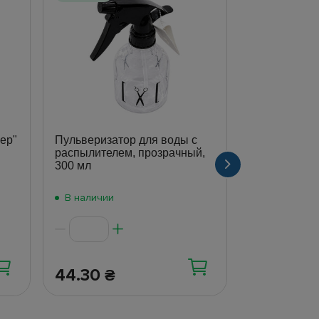
ер"
Пульверизатор для воды с
Пульверизат
распылителем, прозрачный,
ручной расп
300 мл
жидкостей, 
В наличии
В наличии
44.30
56.50
₴
₴