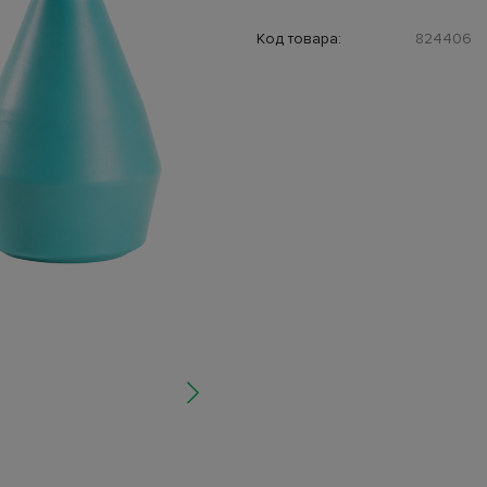
Код товара:
824406