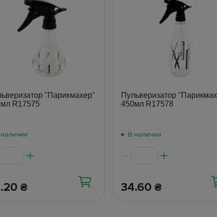
ьверизатор "Парикмахер"
Пульверизатор "Парикмах
0мл R17575
450мл R17578
 наличии
В наличии
2.20
34.60
₴
₴