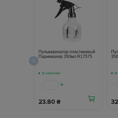
Пульверизатор пластиковый
Пул
Парикмахер 350мл R17575
35
В наличии
В
23.80
3
₴