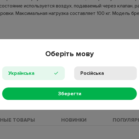
 состояние используется воздух, подаваемый через клапан, 
ровки. Максимальная нагрузка составляет 100 кг. Модель бр
Оберіть мову
Українська
Російська
Зберегти
ПРОС
НЫЕ ТОВАРЫ
НОВИНКИ
ПОПУЛЯР