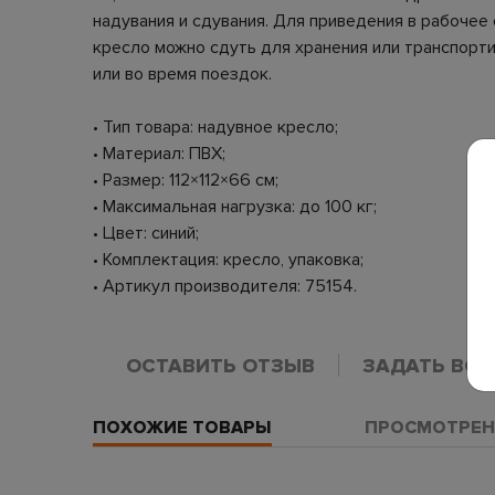
надувания и сдувания. Для приведения в рабочее
кресло можно сдуть для хранения или транспорти
или во время поездок.
• Тип товара: надувное кресло;
• Материал: ПВХ;
• Размер: 112×112×66 см;
• Максимальная нагрузка: до 100 кг;
• Цвет: синий;
• Комплектация: кресло, упаковка;
• Артикул производителя: 75154.
ОСТАВИТЬ ОТЗЫВ
ЗАДАТЬ ВО
ПОХОЖИЕ ТОВАРЫ
ПРОСМОТРЕН