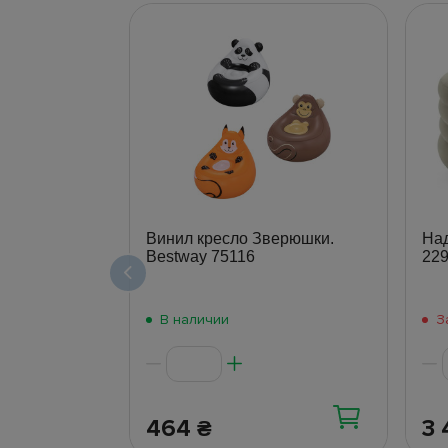
Винил кресло Зверюшки.
Над
Bestway 75116
229
В наличии
З
464
3
₴