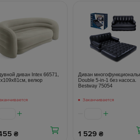
увной диван Intex 66571,
Диван многофункциональ
х109х81см, велюр
Double 5-in-1 без насоса.
Bestway 75054
аканчивается
Заканчивается
 455
1 529
₴
₴