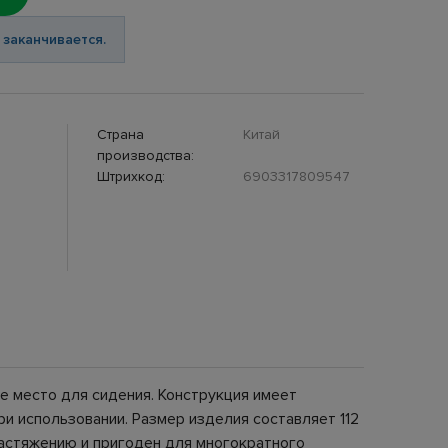
 заканчивается.
Страна
Китай
производства:
Штрихкод:
6903317809547
е место для сидения. Конструкция имеет
и использовании. Размер изделия составляет 112
 растяжению и пригоден для многократного