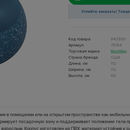
Успейте заказать! Товар
Код товара:
842990
Артикул:
75154
Торговая марка:
BestWay
Страна бренда:
США
Длина, см:
112
Ширина, см:
112
Высота, см:
66
ия в помещении или на открытом пространстве как мобильно
рмирует посадочную зону и поддерживает положение тела пр
и взрослым. Корпус изготовлен из ПВХ, материал устойчив к