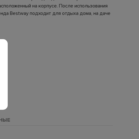
расположенный на корпусе. После использования
енда Bestway подходит для отдыха дома, на даче
НЫЕ