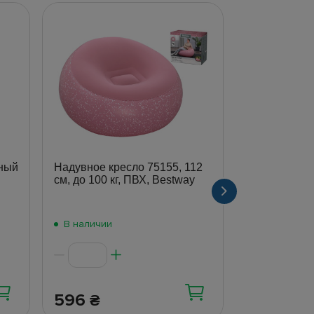
ный
Надувное кресло 75155, 112
Кресло наду
см, до 100 кг, ПВХ, Bestway
мяч Bestway
В наличии
В наличии
596
613
₴
₴