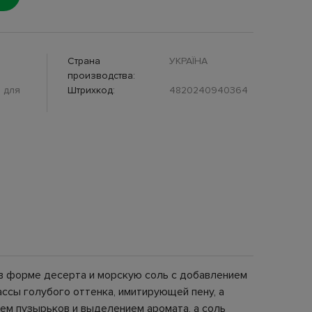
Страна
УКРАЇНА
производства:
 для
Штрихкод:
4820240940364
 в форме десерта и морскую соль с добавлением
ассы голубого оттенка, имитирующей пену, а
ием пузырьков и выделением аромата, а соль