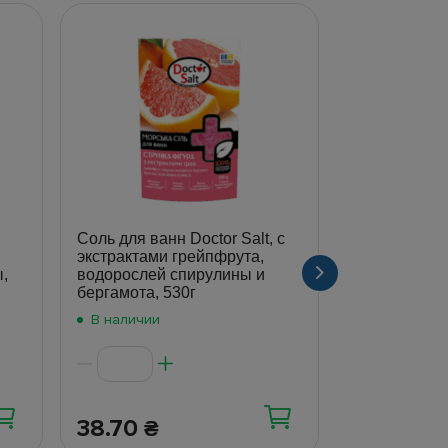
Соль для ванн Doctor Salt, с
Соль для ван
экстрактами грейпфрута,
морская, с э
,
водорослей спирулины и
эфирным мас
бергамота, 530г
дойпак
В наличии
В наличии
38.70
50
₴
₴