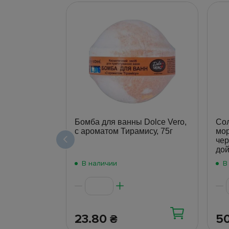
Бомба для ванны Dolce Vero,
Сол
с ароматом Тирамису, 75г
мор
чер
дой
В наличии
В
23.80
5
₴