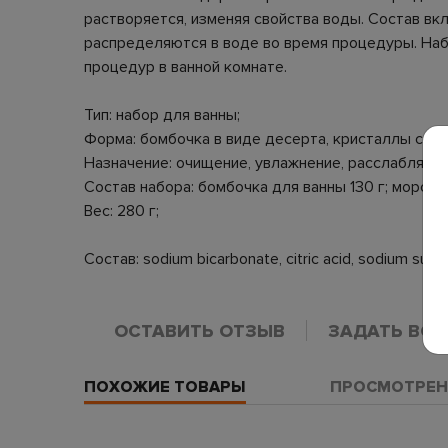
растворяется, изменяя свойства воды. Состав в
распределяются в воде во время процедуры. Наб
процедур в ванной комнате.
Тип: набор для ванны;
Форма: бомбочка в виде десерта, кристаллы соли
Назначение: очищение, увлажнение, расслабляющ
Состав набора: бомбочка для ванны 130 г; морская
Вес: 280 г;
Состав: sodium bicarbonate, citric acid, sodium sulfa
ОСТАВИТЬ ОТЗЫВ
ЗАДАТЬ ВО
ПОХОЖИЕ ТОВАРЫ
ПРОСМОТРЕН