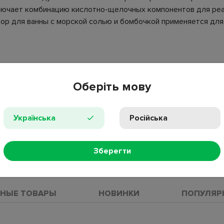
ключает комбинацию кислотно-щелочных компонентов для реа
ор для ванны с морской солью и бомбочкой применяется дл
;
ее действие;
Оберіть мову
 соль для ванны 150 г;
Українська
Російська
te, sea salt, maltodextrin, grape seed oil, lemongrass essential o
Зберегти
ПРОС
НЫЕ ТОВАРЫ
НОВИНКИ
ПОПУЛЯР