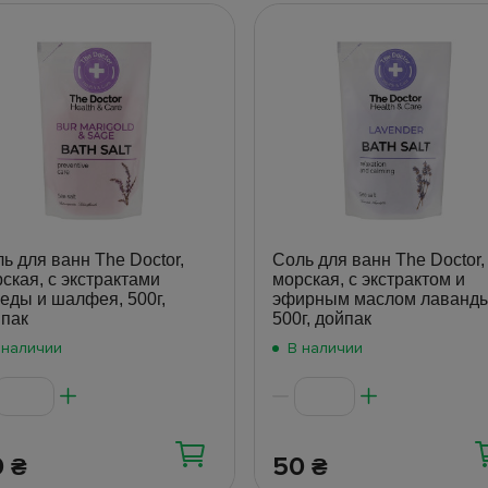
ь для ванн The Doctor,
Соль для ванн The Doctor,
ская, с экстрактами
морская, с экстрактом и
еды и шалфея, 500г,
эфирным маслом лаванды
пак
500г, дойпак
 наличии
В наличии
0
50
₴
₴