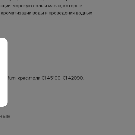
кции, морскую соль и масла, которые
я ароматизации воды и проведения водных
il, parfum, красители CI 45100, CI 42090.
НЫЕ