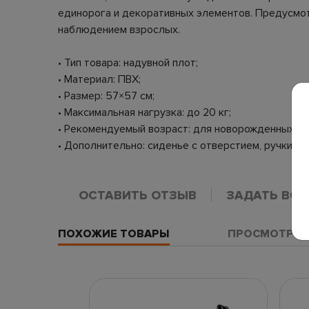
единорога и декоративных элементов. Предусмот
наблюдением взрослых.
• Тип товара: надувной плот;
• Материал: ПВХ;
• Размер: 57×57 см;
• Максимальная нагрузка: до 20 кг;
• Рекомендуемый возраст: для новорожденных;
• Дополнительно: сиденье с отверстием, ручки, п
ОСТАВИТЬ ОТЗЫВ
ЗАДАТЬ ВО
ПОХОЖИЕ ТОВАРЫ
ПРОСМОТРЕН