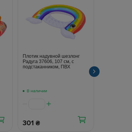
Плотик надувной шезлонг
Надувной пло
Радуга 37606, 107 см, с
автобус, ви
подстаканником, ПВХ
окном, 178×
синий
В наличии
В наличии
301
547
₴
₴