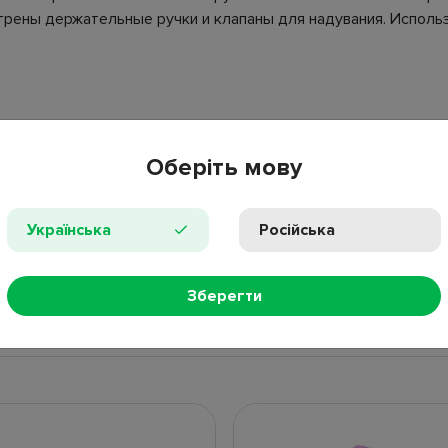
рены держательные ручки и клапаны для надувания. Использ
Оберіть мову
ринт единорога, клапаны для надувания.
Українська
Російська
ПРОС
Зберегти
НЫЕ ТОВАРЫ
НОВИНКИ
ПОПУЛЯР