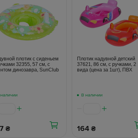
увной плотик с сиденьем
Плотик надувной детский
учками 32355, 57 см, с
37621, 86 см, с ручками, 2
нтом динозавра, SunClub
вида (цена за 1шт), ПВХ
 наличии
В наличии
77
164
₴
₴