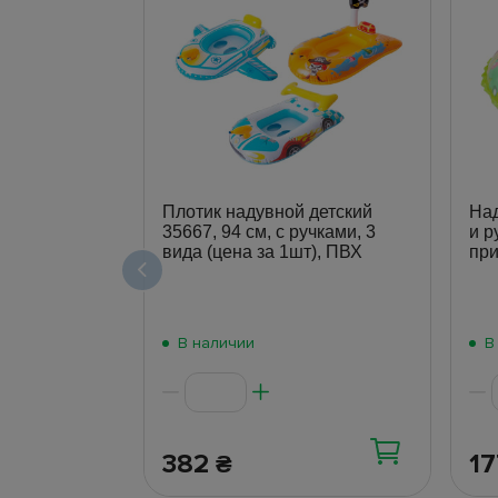
Плотик надувной детский
Над
35667, 94 см, с ручками, 3
и р
вида (цена за 1шт), ПВХ
при
В наличии
В
382
1
₴