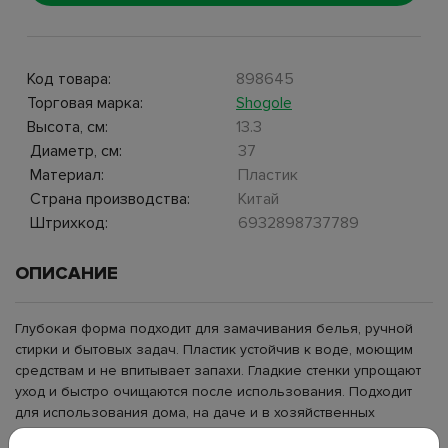
Код товара:
898645
Торговая марка:
Shogole
Высота, см:
13.3
Диаметр, см:
37
Материал:
Пластик
Страна производства:
Китай
Штрихкод:
6932898737789
ОПИСАНИЕ
Глубокая форма подходит для замачивания белья, ручной
стирки и бытовых задач. Пластик устойчив к воде, моющим
средствам и не впитывает запахи. Гладкие стенки упрощают
уход и быстро очищаются после использования. Подходит
для использования дома, на даче и в хозяйственных
помещениях.