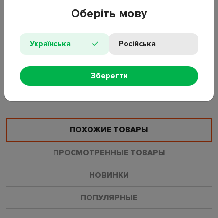
Оберіть мову
Материал: пластик
Диаметр: 37,7 см
Высота: 13,3 см
Українська
Російська
Особенности: легкий, износостойкий
Цвет: прозрачный бежевый
Зберегти
ОСТАВИТЬ ОТЗЫВ
ЗАДАТЬ ВОПРОС
ПОХОЖИЕ ТОВАРЫ
ПРОСМОТРЕННЫЕ ТОВАРЫ
НОВИНКИ
ПОПУЛЯРНЫЕ