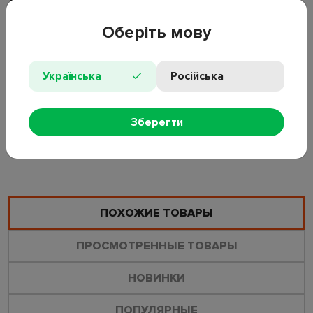
транспортировки.
Оберіть мову
• Материал: ПВХ, флокированное покрытие;
• Размер: 191×137×25 см;
• Тип: двуспальный надувной матрас;
Українська
Російська
• Максимальная нагрузка: до 300 кг;
• Использование: помещение/улица;
• Артикул: 24174.
Зберегти
ОСТАВИТЬ ОТЗЫВ
ЗАДАТЬ ВОПРОС
ПОХОЖИЕ ТОВАРЫ
ПРОСМОТРЕННЫЕ ТОВАРЫ
НОВИНКИ
ПОПУЛЯРНЫЕ