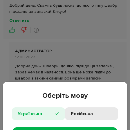
Добрий день. Скажіть будь ласка, до якого типу швабр
підходить ця запаска? Дякую!
Ответить
АДМИНИСТРАТОР
12.08.2022
Добрий день. Швабри, до якої підійде ця запаска ,
зараз немає в наявності. Вона ще може підіти до
швабри з такими самими розмірами запаски.
Ответить
Оберіть мову
Українська
Російська
ОСТАВИТЬ ОТЗЫВ
ЗАДАТЬ ВОПРОС