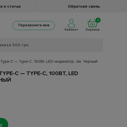
и и статьи
Обратная связь
0
Перезвоните мне
Кабинет
Корзина
аказа 500 грн.
 Type-C — Type-C, 100Вт, LED индикатор, 2м, Черный
TYPE-C — TYPE-C, 100ВТ, LED
РНЫЙ
у