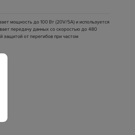
ает мощность до 100 Вт (20V/5A) и используется
ивает передачу данных со скоростью до 480
й защитой от перегибов при частом