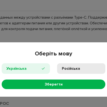
 данных между устройствами с разъёмами Type-C. Поддержив
етов к адаптерам питания или другим устройствам. Обеспеч
для контроля подачи питания, плетёной оплёткой и усиленно
Оберіть мову
Українська
Російська
ия
Зберегти
ка
ПРОС