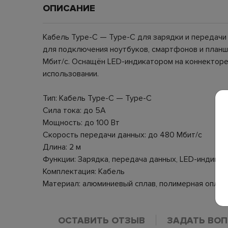
ОПИСАНИЕ
Кабель Type-C — Type-C для зарядки и передачи
для подключения ноутбуков, смартфонов и планш
Мбит/с. Оснащён LED-индикатором на коннекторе 
использовании.
Тип: Кабель Type-C — Type-C
Сила тока: до 5A
Мощность: до 100 Вт
Скорость передачи данных: до 480 Мбит/с
Длина: 2 м
Функции: Зарядка, передача данных, LED-индикац
Комплектация: Кабель
Материал: алюминиевый сплав, полимерная оплёт
ОСТАВИТЬ ОТЗЫВ
ЗАДАТЬ ВО