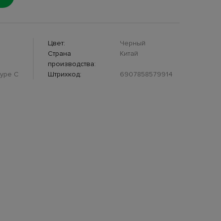
Цвет:
Черный
Страна
Китай
производства:
Type C
Штрихкод:
6907858579914