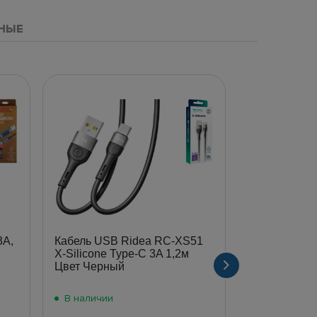
НЫЕ
3А,
Кабель USB Ridea RC-XS51
Кабель USB
X-Silicone Type-C 3A 1,2м
Lightning 2.
Цвет Черный
В наличии
В наличии