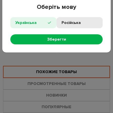
поддержания чистоты в каркасных и надувных бассейнах.
Оберіть мову
• Материал: пластик;
• Комплектация: фильтр-насос, 2 шланга, 6 зажимов;
• Питание: 220В;
Українська
Російська
• Функции: песчаная фильтрация воды;
• Артикул производителя: 290729EU.
Зберегти
ОСТАВИТЬ ОТЗЫВ
ЗАДАТЬ ВОПРОС
ПОХОЖИЕ ТОВАРЫ
ПРОСМОТРЕННЫЕ ТОВАРЫ
НОВИНКИ
ПОПУЛЯРНЫЕ