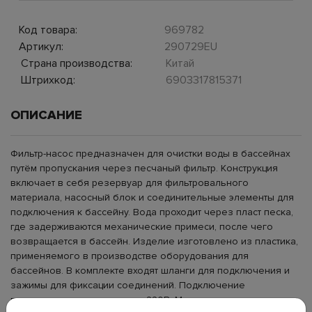
Код товара:
969782
Артикул:
290729EU
Страна производства:
Китай
Штрихкод:
6903317815371
ОПИСАНИЕ
Фильтр-насос предназначен для очистки воды в бассейнах
путём пропускания через песчаный фильтр. Конструкция
включает в себя резервуар для фильтровального
материала, насосный блок и соединительные элементы для
подключения к бассейну. Вода проходит через пласт песка,
где задерживаются механические примеси, после чего
возвращается в бассейн. Изделие изготовлено из пластика,
применяемого в производстве оборудования для
бассейнов. В комплекте входят шланги для подключения и
зажимы для фиксации соединений. Подключение
производится к электросети 220В. Модель используется для