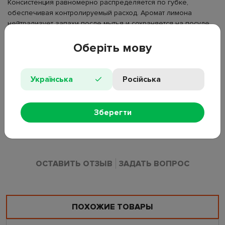
Консистенция равномерно распределяется по губке,
обеспечивая контролируемый расход. Аромат лимона
нейтрализует запахи после мытья и сохраняется на посуде
короткое время без резкости.
Оберіть мову
Форма выпуска: жидкость;
Объем: 480 г;
Аромат: лимон;
Українська
Російська
Назначение: для всех видов посуды;
Упаковка: пластиковый флакон;
Зберегти
Состав: 5–15% анионные ПАВ, менее 5% неионогенные ПАВ,
консервант, ароматизатор, краситель.
ОСТАВИТЬ ОТЗЫВ
ЗАДАТЬ ВОПРОС
ПОХОЖИЕ ТОВАРЫ