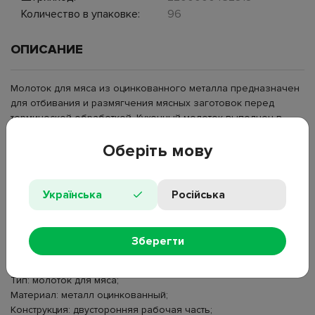
Количество в упаковке:
96
ОПИСАНИЕ
Молоток для мяса из оцинкованного металла предназначен
для отбивания и размягчения мясных заготовок перед
термической обработкой. Кухонный молоток выполнен в
цельнометаллическом корпусе с удлиненной ручкой и
Оберіть мову
двусторонней рабочей частью. Одна сторона оснащена
гладкой поверхностью, вторая — рельефной площадкой с
выступами для более интенсивной обработки волокон.
Рабочая часть закреплена перпендикулярно ручке,
Українська
Російська
конструкция без дополнительных накладок. Металлический
молоток для отбивания мяса используется на домашней
кухне, в заготовочной зоне и на предприятиях
Зберегти
общественного питания.
Тип: молоток для мяса;
Материал: металл оцинкованный;
Конструкция: двусторонняя рабочая часть;