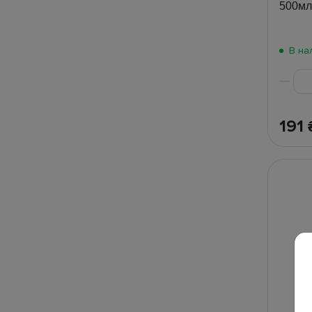
500мл
В на
191