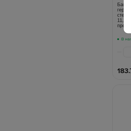
Банка 
герме
стекло
11,5×1
прозр
В на
183