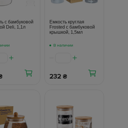
ть с бамбуковой
Емкость круглая
й Deli, 1,1л
Frosted с бамбуковой
крышкой, 1,5мл
личии
В наличии
232
₴
₴