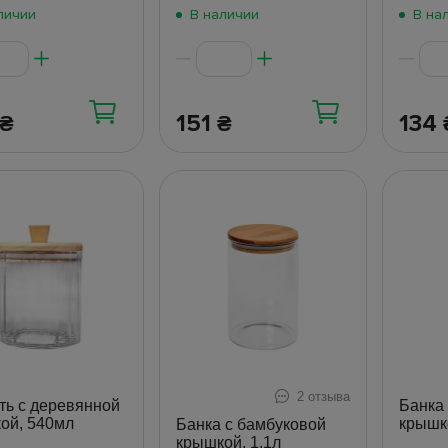
личии
В наличии
В на
151
134
₴
₴
2 отзыва
ть с деревянной
Банка
ой, 540мл
крышк
Банка с бамбуковой
крышкой, 1,1л