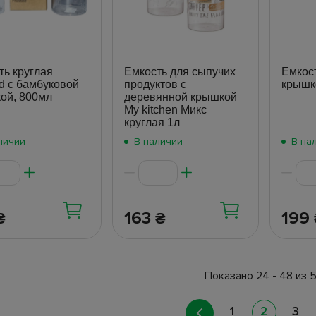
ть круглая
Емкость для сыпучих
Емкос
ed с бамбуковой
продуктов с
крышк
ой, 800мл
деревянной крышкой
My kitchen Микс
круглая 1л
личии
В наличии
В на
163
199
₴
₴
Показано 24 - 48 из 
1
2
3