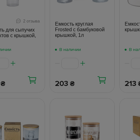
2 отзыва
Емкость круглая
Емкос
Frosted с бамбуковой
крышко
ть для сыпучих
крышкой, 1л
ктов с крышкой,
личии
В наличии
В на
2
203
213
₴
₴