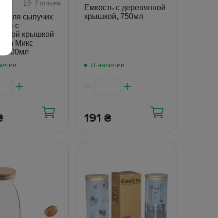
2 отзыва
Емкость с деревянной
крышкой, 750мл
ть для сыпучих
тов с
янной крышкой
chen Микс
ая 600мл
личии
В наличии
191
₴
₴