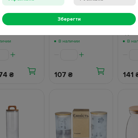
1 отзыв
Viva Purl,
тичная крышка,
Банка с бамбуковой
Емкос
, 1,1л,
крышкой 1,25л
продук
Зберегти
1,5×16,5см, цвет
10,2х10,2х18,7см
дерев
ачный
R33415/R10871-18
My kit
кругл
личии
В наличии
В на
.74
107
141
₴
₴