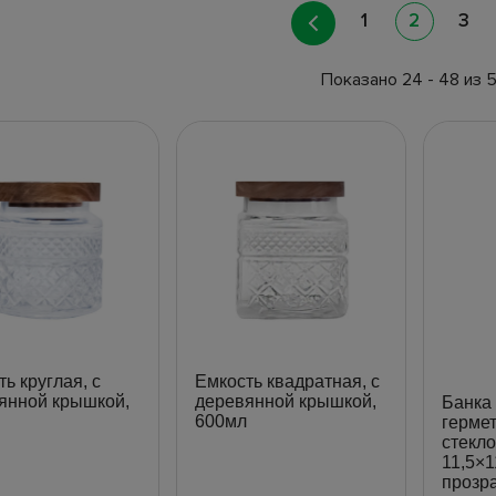
1
2
3
Показано 24 - 48 из 
ь круглая, с
Емкость квадратная, с
янной крышкой,
деревянной крышкой,
Банка 
600мл
герме
стекло
11,5×1
прозр