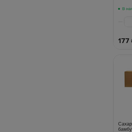
В на
177
Сахар
бамбу