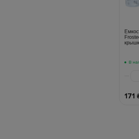
Емкос
Frost
крышк
В на
171