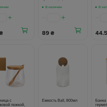
личии
В наличии
В на
89
44.
₴
₴
ница с
Емкость Ball, 800мл
Банка 
ковой ложкой,
герме