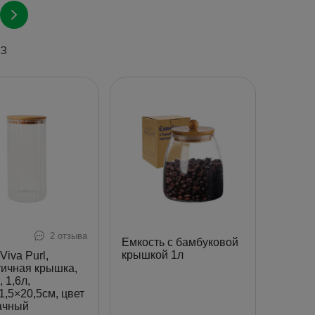
53
2 отзыва
Емкость с бамбуковой
крышкой 1л
Viva Purl,
тичная крышка,
, 1,6л,
1,5×20,5см, цвет
ачный