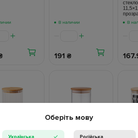
стекло
11,5×1
прозр
личии
В наличии
В на
191
167
₴
₴
Оберіть мову
Українська
Російська