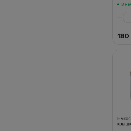
В на
180
Емкос
крышк