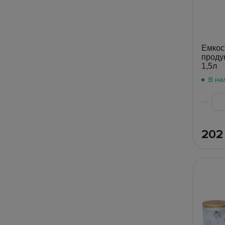
Емкос
проду
1,5л
В на
20