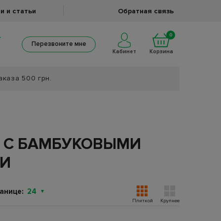
и и статьи
Обратная связь
0
Перезвоните мне
Кабинет
Корзина
аказа 500 грн.
Я С БАМБУКОВЫМИ
И
анице:
24
Плиткой
Крупнее