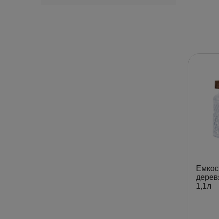
Емкост
дерев
1,1л