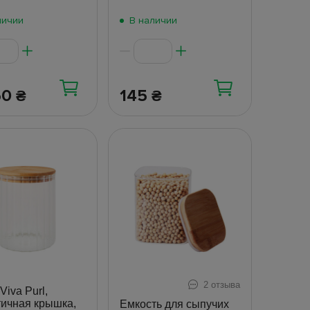
личии
В наличии
50
145
₴
₴
2 отзыва
Viva Purl,
тичная крышка,
Емкость для сыпучих