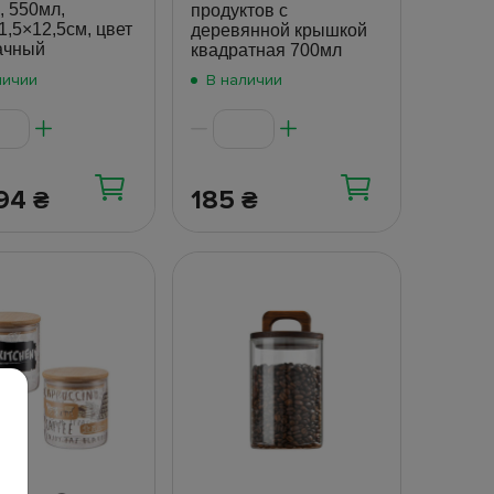
, 550мл,
продуктов с
1,5×12,5см, цвет
деревянной крышкой
ачный
квадратная 700мл
личии
В наличии
.94
185
₴
₴