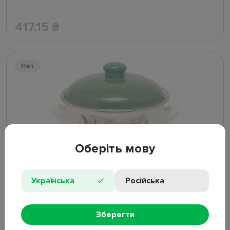
417.15
₴
Нет
Оберіть мову
Кастрюля эмалированная Infinity Olive с крышкой
Українська
Російська
D22см 4,8л 6435429
Нет в наличии
Зберегти