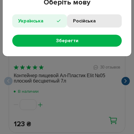
Оберіть мову
Хит
Українська
Російська
Зберегти
30 отзывов
Контейнер пищевой Ал-Пластик Elit №05
плоский бесцветный 7л
В наличии
123
₴