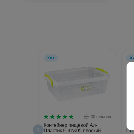
Хит
Х
30 отзывов
Контейнер пищевой Ал-
Кон
Пластик Elit №05 плоский
Пла