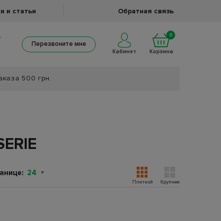
и и статьи
Обратная связь
0
Перезвоните мне
Кабинет
Корзина
аказа 500 грн.
ERIE
анице:
24
Плиткой
Крупнее