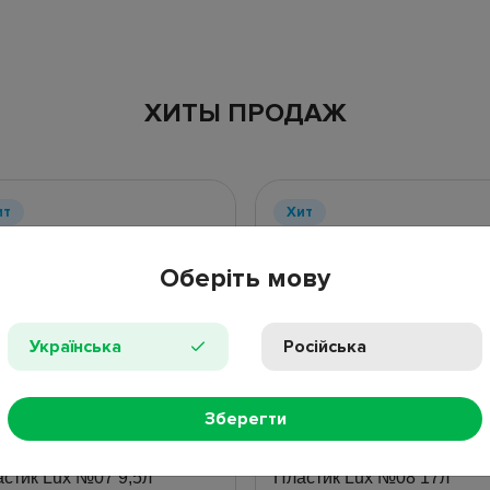
ХИТЫ ПРОДАЖ
ит
Хит
Оберіть мову
Українська
Російська
Зберегти
17 отзывов
3 от
тейнер пищевой Ал-
Контейнер пищевой Ал-
стик Lux №07 9,5л
Пластик Lux №08 17л