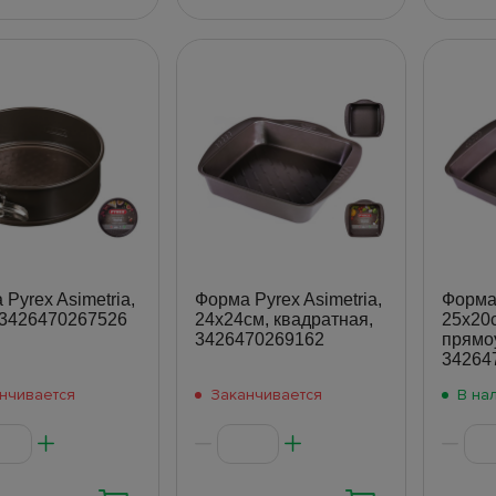
Pyrex Asimetria,
Форма Pyrex Asimetria,
Форма 
 3426470267526
24x24см, квадратная,
25x20
3426470269162
прямо
34264
нчивается
Заканчивается
В на