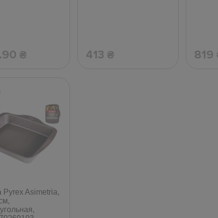
.90
413
819
₴
₴
Pyrex Asimetria,
см,
угольная,