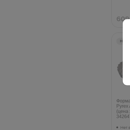
60
Нет
Форма
Pyrex 
(цена 
34264
Нет 