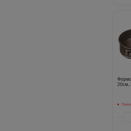
Форма 
20см,
Зака