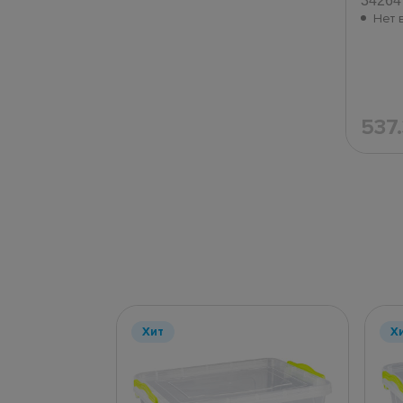
34264
Нет 
537
Хит
Х