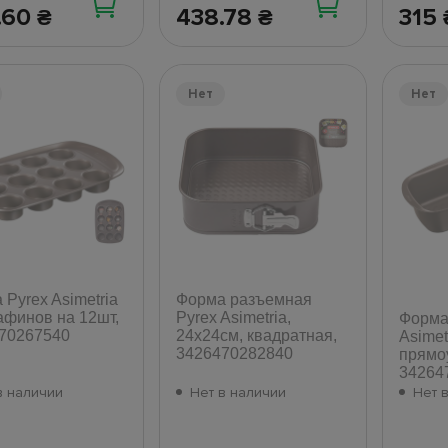
.60
438.78
315
₴
₴
Нет
Нет
 Pyrex Asimetria
Форма разъемная
афинов на 12шт,
Pyrex Asimetria,
Форма 
70267540
24x24см, квадратная,
Asimet
3426470282840
прямо
34264
в наличии
Нет в наличии
Нет 