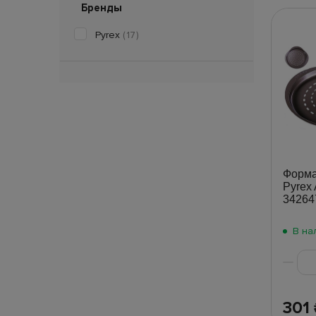
Бренды
Pyrex
(17)
Форма
Pyrex 
34264
В на
301