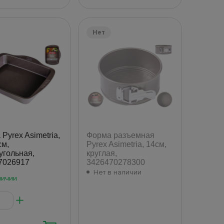
Нет
Pyrex Asimetria,
Форма разъемная
см,
Pyrex Asimetria, 14см,
угольная,
круглая,
7026917
3426470278300
Нет в наличии
личии