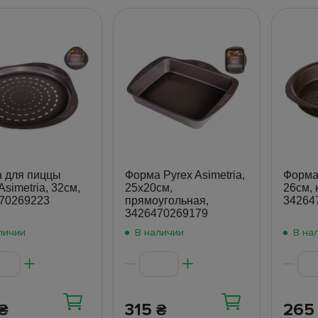
 для пиццы
Форма Pyrex Asimetria,
Форма 
Asimetria, 32см,
25x20см,
26см, 
70269223
прямоугольная,
34264
3426470269179
личии
В наличии
В на
315
26
₴
₴