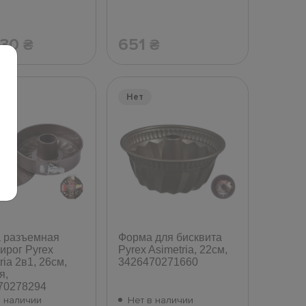
.30
651
₴
₴
Нет
 разъемная
Форма для бисквита
ирог Pyrex
Pyrex Asimetria, 22см,
ria 2в1, 26см,
3426470271660
я,
70278294
в наличии
Нет в наличии