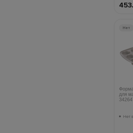
453
Нет
Форма
для м
34264
Нет 