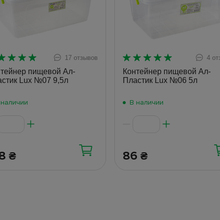
17 отзывов
4 от
тейнер пищевой Ал-
Контейнер пищевой Ал-
стик Lux №07 9,5л
Пластик Lux №06 5л
 наличии
В наличии
38
86
₴
₴