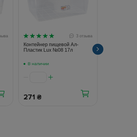
зыва
3 отзыва
Контейнер п
Пластик Lux
Контейнер пищевой Ал-
Пластик Lux №08 17л
В наличии
В наличии
271
54
₴
₴