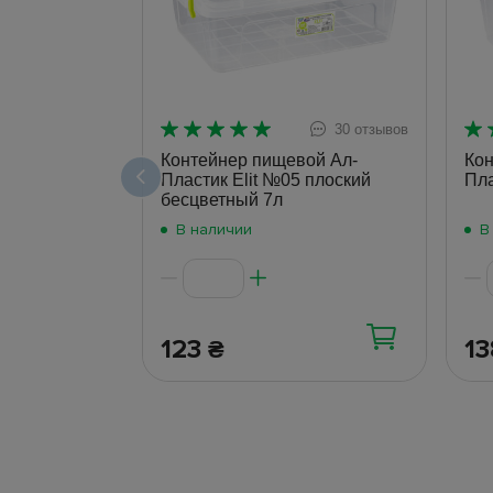
30 отзывов
Контейнер пищевой Ал-
Кон
Пластик Elit №05 плоский
Пла
бесцветный 7л
В наличии
В
123
1
₴