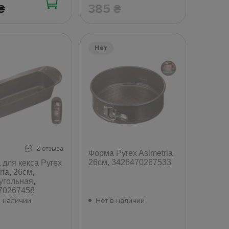
385
₴
₴
Нет
2 отзыва
Форма Pyrex Asimetria,
26см, 3426470267533
для кекса Pyrex
ria, 26см,
угольная,
70267458
в наличии
Нет в наличии