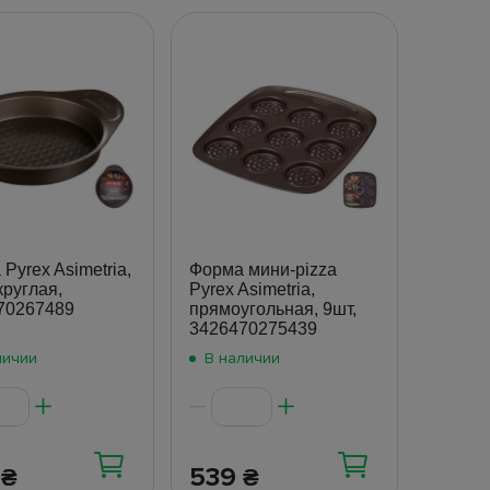
Pyrex Asimetria,
Форма мини-pizza
круглая,
Pyrex Asimetria,
70267489
прямоугольная, 9шт,
3426470275439
личии
В наличии
5
539
₴
₴