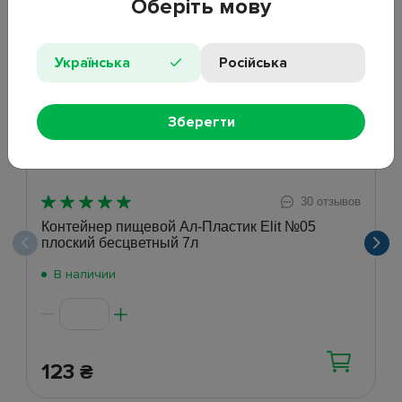
Оберіть мову
Хит
Українська
Російська
Зберегти
30 отзывов
Контейнер пищевой Ал-Пластик Elit №05
плоский бесцветный 7л
В наличии
123
₴