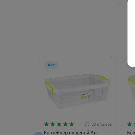
Хит
Х
30 отзывов
Контейнер пищевой Ал-
Кон