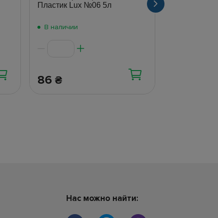
Пластик Lux №06 5л
Пластик Lux
В наличии
В наличии
86
306
₴
₴
Нас можно найти: