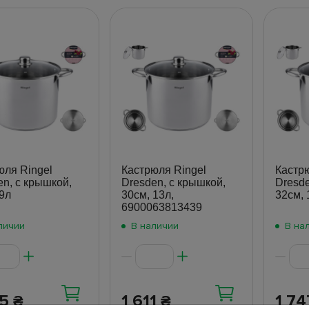
юля Ringel
Кастрюля Ringel
Кастрю
en, с крышкой,
Dresden, с крышкой,
Dresde
 9л
30см, 13л,
32см, 
6900063813439
личии
В наличии
В на
55
1 611
1 7
₴
₴