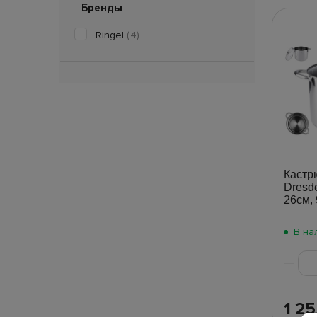
Бренды
Ringel
(4)
Кастр
Dresd
26см,
В на
1 2