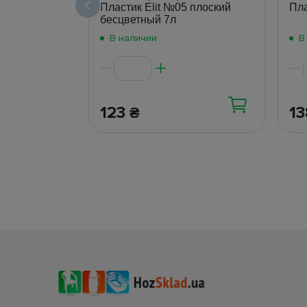
Пластик Elit №05 плоский
Пла
бесцветный 7л
В наличии
В
123
1
₴