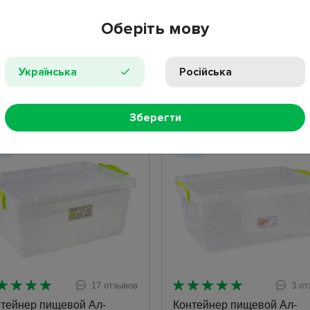
Оберіть мову
Показано 1 - 4 из 4
Українська
Російська
ХИТЫ ПРОДАЖ
Зберегти
ит
Хит
17 отзывов
3 от
тейнер пищевой Ал-
Контейнер пищевой Ал-