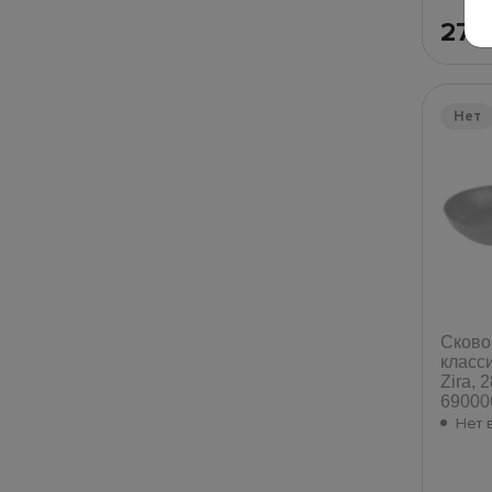
27
Нет
Сково
класс
Zira, 
69000
Нет 