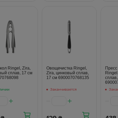
ол Ringel, Zira,
Овощечистка Ringel,
Пресс 
вый сплав, 17 см
Zira, цинковый сплав,
Ringel
70768098
17 см 6900070768135
сплав,
69000
личии
Заканчивается
Зака