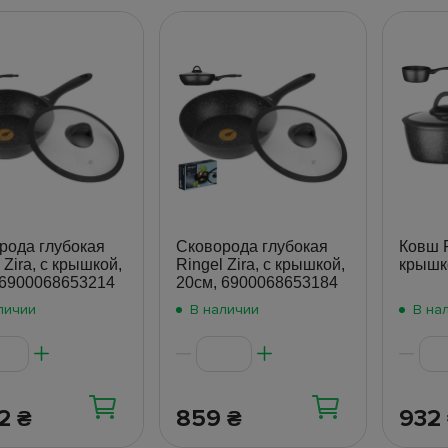
рода глубокая
Сковорода глубокая
Ковш R
 Zira, с крышкой,
Ringel Zira, с крышкой,
крышко
 6900068653214
20см, 6900068653184
личии
В наличии
В на
52
859
932
₴
₴