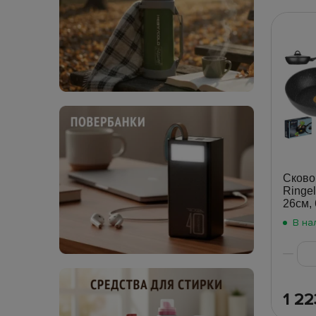
Сково
Ringel
26см,
В на
1 2