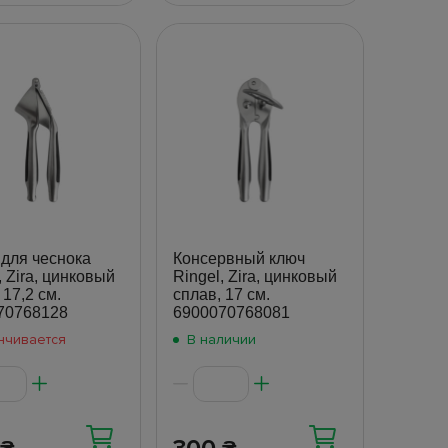
для чеснока
Консервный ключ
, Zira, цинковый
Ringel, Zira, цинковый
 17,2 см.
сплав, 17 см.
70768128
6900070768081
нчивается
В наличии