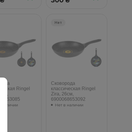
300
₴
₴
Нет
рода
Сковорода
ческая Ringel
классическая Ringel
4см,
Zira, 26см,
68653085
6900068653092
в наличии
Нет в наличии