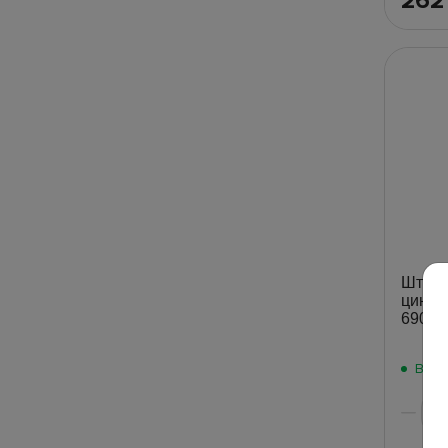
26
Штопор
цинко
69000
В на