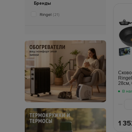
Бренды
Ringel
(21)
Сково
Ringel
28см,
В на
1 3