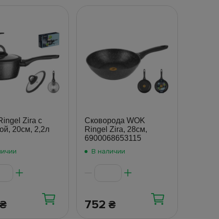
ingel Zira с
Сковорода WOK
й, 20см, 2,2л
Ringel Zira, 28см,
6900068653115
личии
В наличии
752
₴
₴