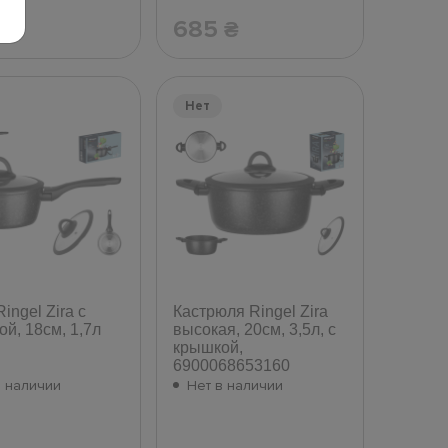
685
₴
₴
Нет
ingel Zira с
Кастрюля Ringel Zira
й, 18см, 1,7л
высокая, 20см, 3,5л, с
крышкой,
6900068653160
в наличии
Нет в наличии