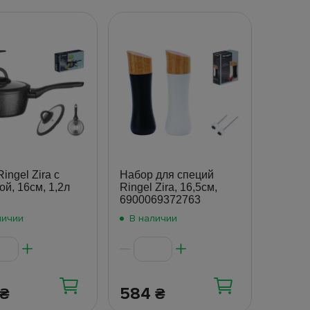
ingel Zira с
Набор для специй
й, 16см, 1,2л
Ringel Zira, 16,5см,
6900069372763
личии
В наличии
584
₴
₴