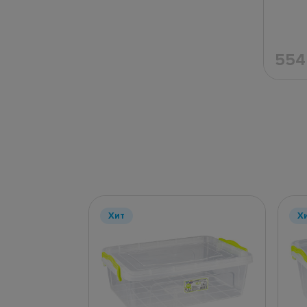
55
Хит
Х