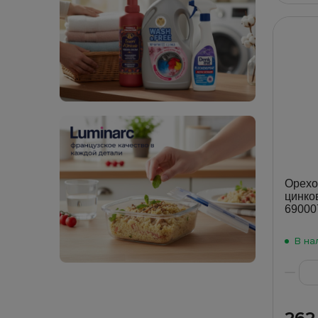
Орехок
цинко
69000
В на