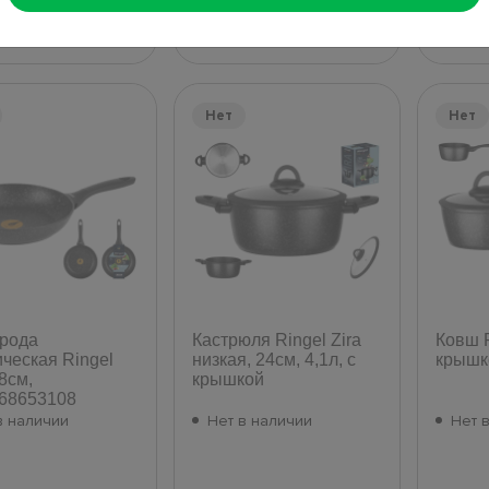
9
531
615
₴
₴
Нет
Нет
рода
Кастрюля Ringel Zira
Ковш R
ическая Ringel
низкая, 24см, 4,1л, с
крышко
28см,
крышкой
68653108
в наличии
Нет в наличии
Нет 