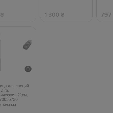
7
1 300
797
₴
₴
ица для специй
 Zira,
рическая, 21см,
70055730
в наличии