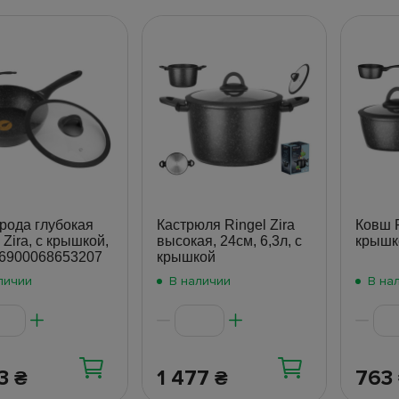
рода глубокая
Кастрюля Ringel Zira
Ковш R
 Zira, с крышкой,
высокая, 24см, 6,3л, с
крышко
 6900068653207
крышкой
личии
В наличии
В на
23
1 477
763
₴
₴