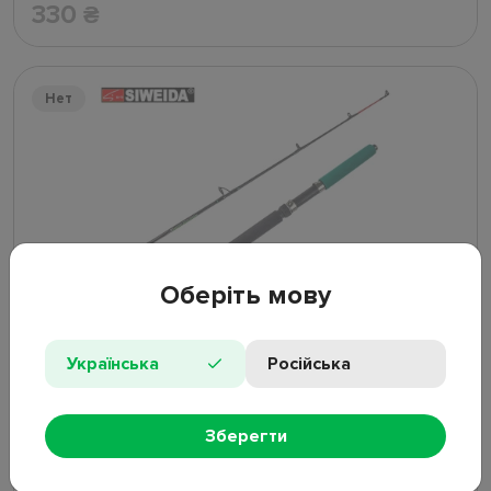
330
₴
Нет
Оберіть мову
Спиннинг штекерный бортовой Siweida "Santorini"
композит, 4 кольца, 2-секционный 1,2м 50-150г
Українська
Російська
Нет в наличии
Зберегти