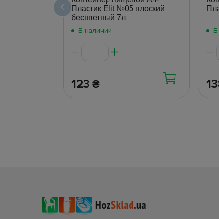
Пластик Elit №05 плоский
Пла
бесцветный 7л
В наличии
В
123
1
₴