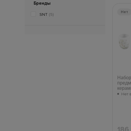
Бренды
Нет
SNT
(5)
Набор
предм
керам
Нет 
186