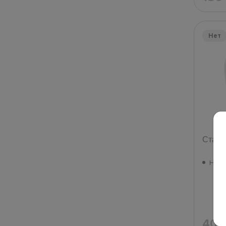
Нет
Стака
Нет 
40.