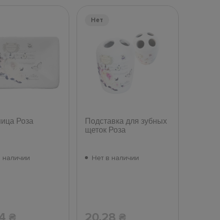
Нет
ица Роза
Подставка для зубных
щеток Роза
в наличии
Нет в наличии
04
20.28
₴
₴