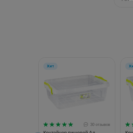
Хит
Х
30 отзывов
Контейнер пищевой Ал-
Кон