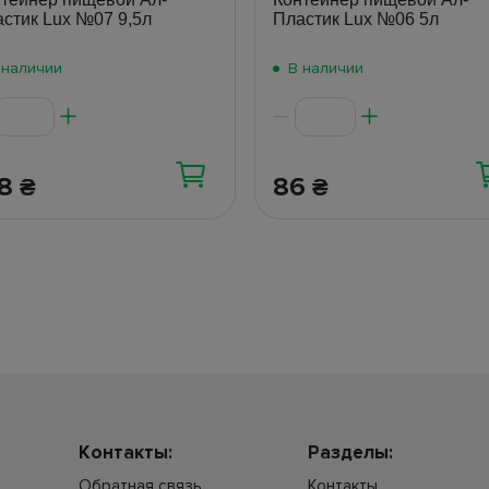
стик Lux №07 9,5л
Пластик Lux №06 5л
 наличии
В наличии
38
86
₴
₴
Контакты:
Разделы:
Обратная связь
Контакты