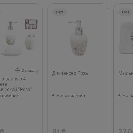
Нет
Нет
2 отзыва
Диспенсер Роза
Мыльн
 в ванную 4
ета
ический "Роза"
в наличии
Нет в наличии
Нет 
81
27.
₴
₴