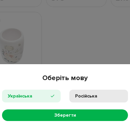
Оберіть мову
н Роза
в наличии
Українська
Російська
Зберегти
56
₴