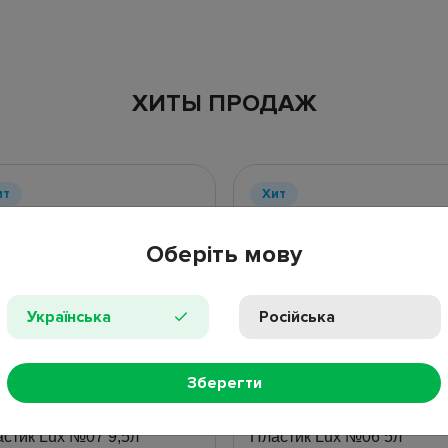
ХИТЫ ПРОДАЖ
ит
Хит
Оберіть мову
Українська
Російська
Зберегти
17 отзывов
4 от
тейнер пищевой Ал-
Контейнер пищевой Ал-
стик Lux №07 9,5л
Пластик Lux №06 5л