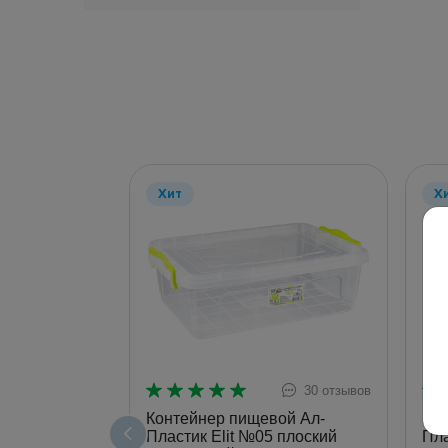
Хит
Х
30 отзывов
Контейнер пищевой Ал-
Кон
Пластик Elit №05 плоский
Пла