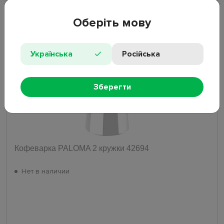
1 399
₴
Оберіть мову
Нет
Українська
Російська
Зберегти
Кофеварка PALOMA 2 кружки 42694
Нет в наличии