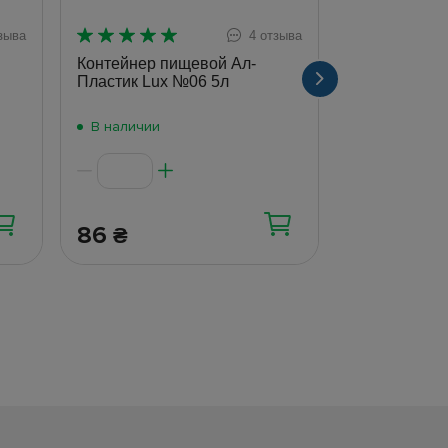
зыва
4 отзыва
Контейнер пищевой Ал-
Контейнер п
Пластик Lux №06 5л
Пластик Lux
В наличии
В наличии
86
306
₴
₴