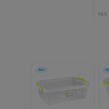
195
Хит
Х