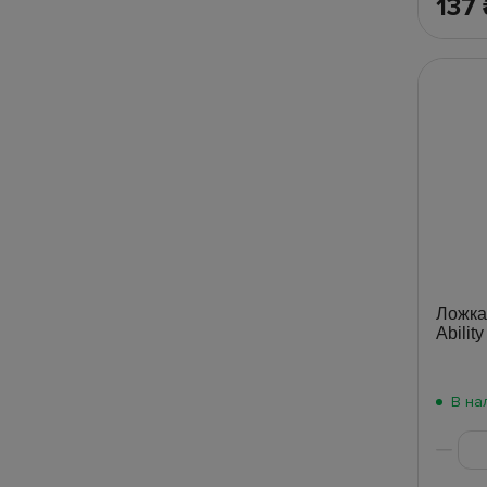
137
Ложка
Ability
В на