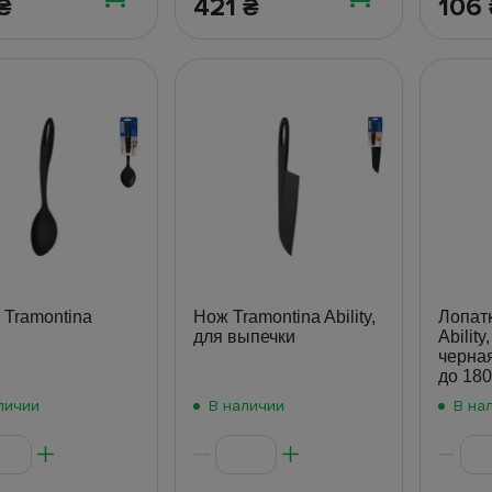
421
106
₴
₴
 Tramontina
Нож Tramontina Ability,
Лопатк
для выпечки
Abilit
черная
до 180
личии
В наличии
В на