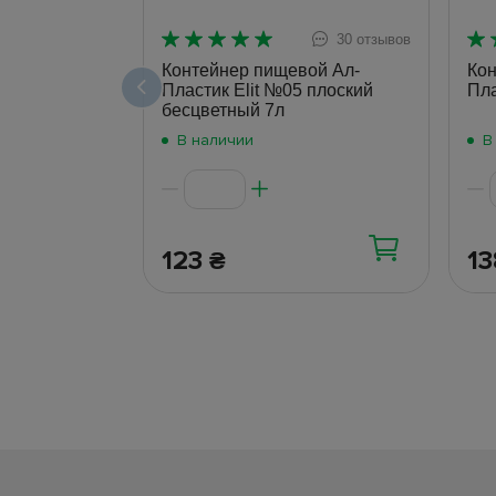
30 отзывов
Контейнер пищевой Ал-
Кон
Пластик Elit №05 плоский
Пла
бесцветный 7л
В наличии
В
123
1
₴