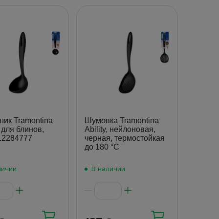
ник Tramontina
Шумовка Tramontina
, для блинов,
Ability, нейлоновая,
12284777
черная, термостойкая
до 180 °C
личии
В наличии