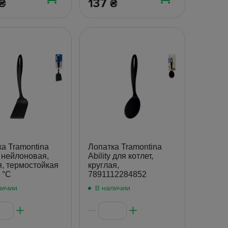
137
₴
₴
а Tramontina
Лопатка Tramontina
y, нейлоновая,
Ability для котлет,
, термостойкая
круглая,
 °C
7891112284852
личии
В наличии