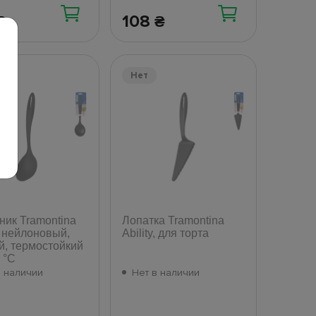
108
₴
₴
Нет
ник Tramontina
Лопатка Tramontina
y, нейлоновый,
Ability, для торта
й, термостойкий
 °C
в наличии
Нет в наличии