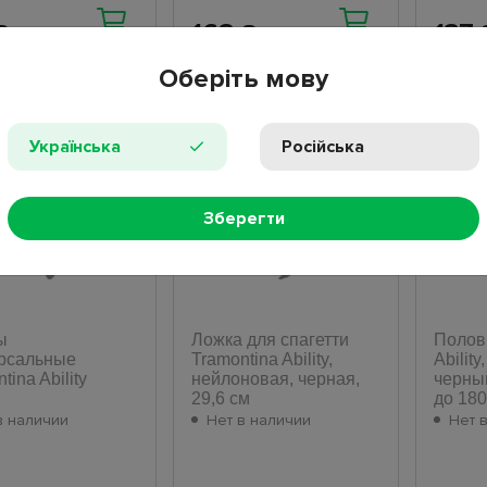
168
137
₴
₴
Оберіть мову
Нет
Нет
Українська
Російська
Зберегти
ы
Ложка для спагетти
Полов
рсальные
Tramontina Ability,
Abilit
tina Ability
нейлоновая, черная,
черны
29,6 см
до 180
в наличии
Нет в наличии
Нет 