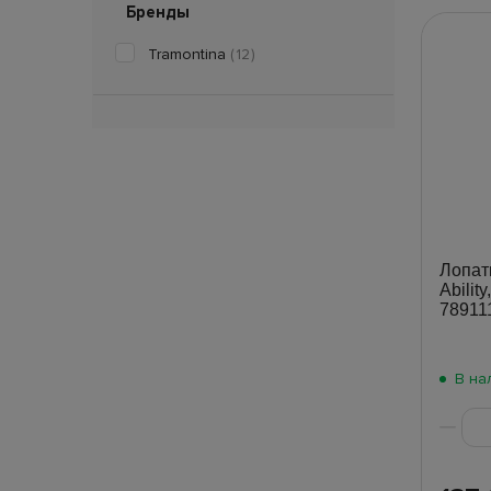
Бренды
Tramontina
(12)
Лопат
Abilit
78911
В на