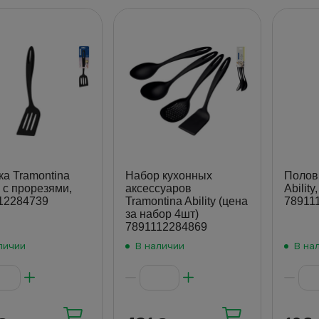
ка Tramontina
Набор кухонных
Полов
y, с прорезями,
аксессуаров
Ability
12284739
Tramontina Ability (цена
78911
за набор 4шт)
7891112284869
личии
В наличии
В на