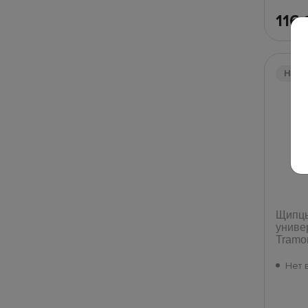
116
Нет
Щипц
униве
Tramon
Нет 