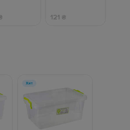
121
₴
₴
Хит
Хит