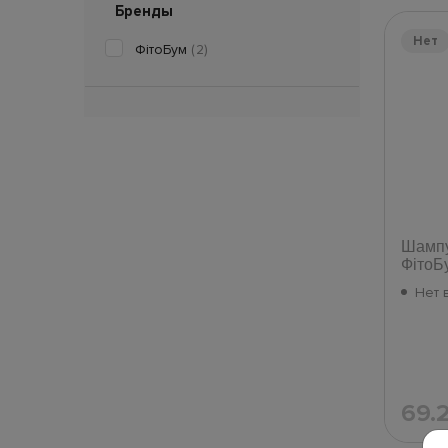
Бренды
Нет
ФітоБум
(2)
Шампу
ФітоБ
Нет 
69.