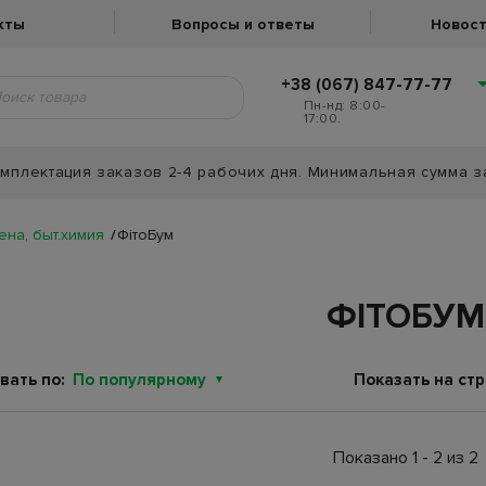
кты
Вопросы и ответы
Новост
+38 (067) 847-77-77
Пн-нд: 8:00-
17:00.
мплектация заказов 2-4 рабочих дня. Минимальная сумма з
ена, быт.химия
ФітоБум
ФІТОБУМ
вать по:
По популярному
Показать на стр
Показано 1 - 2 из 2