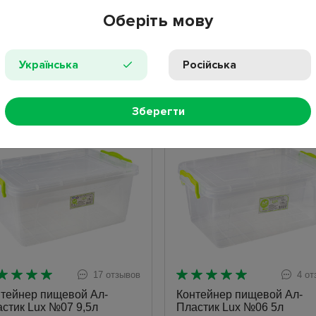
Оберіть мову
Показано 1 - 2 из 2
Українська
Російська
ХИТЫ ПРОДАЖ
Зберегти
ит
Хит
17 отзывов
4 от
тейнер пищевой Ал-
Контейнер пищевой Ал-
стик Lux №07 9,5л
Пластик Lux №06 5л