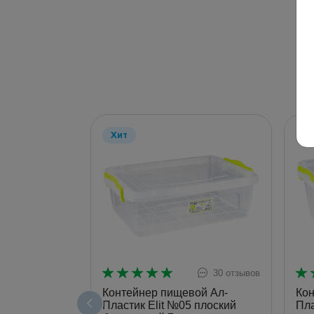
Хит
Х
30 отзывов
Контейнер пищевой Ал-
Кон
Пластик Elit №05 плоский
Пла