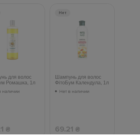
Нет
нь для волос
Шампунь для волос
ум Ромашка, 1л
ФітоБум Календула, 1л
в наличии
Нет в наличии
21
69.21
₴
₴