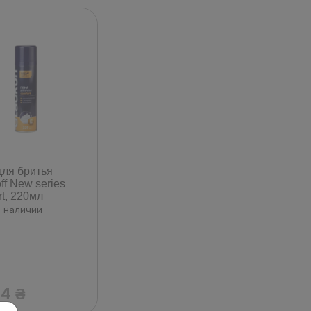
для бритья
ff New series
t, 220мл
в наличии
44
₴