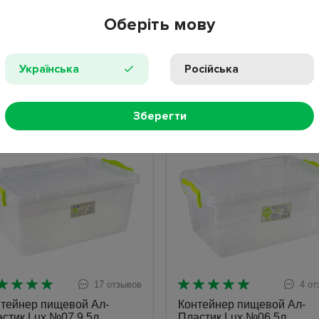
Оберіть мову
Показано 1 - 3 из 3
Українська
Російська
ХИТЫ ПРОДАЖ
Зберегти
ит
Хит
17 отзывов
4 от
тейнер пищевой Ал-
Контейнер пищевой Ал-
стик Lux №07 9,5л
Пластик Lux №06 5л