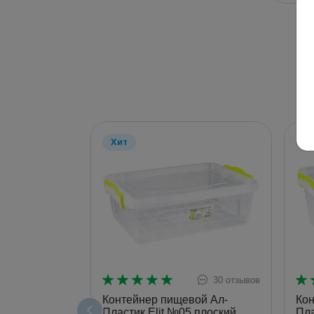
Хит
Х
30 отзывов
Контейнер пищевой Ал-
Кон
Пластик Elit №05 плоский
Пла