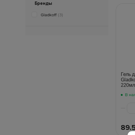
Бренды
Gladkoff
(3)
Гель 
Gladko
220мл
В на
89.