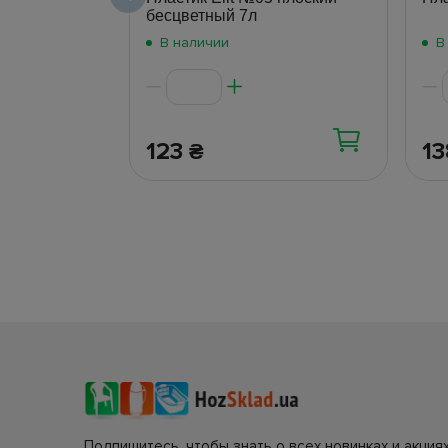
бесцветный 7л
В наличии
В
123
1
₴
Подпишитесь, чтобы знать о всех новинках и акциях