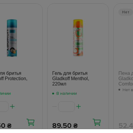
Нет
для бритья
Гель для бритья
Пена 
ff Protection,
Gladkoff Menthol,
Gladko
220мл
Comfor
Нет 
личии
В наличии
50
89.50
52.
₴
₴