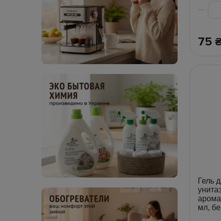
75
Гель д
унита
арома
мл, бе