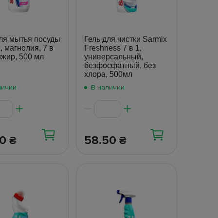
ля мытья посуды
Гель для чистки Sarmix
, магнолия, 7 в
Freshness 7 в 1,
ижир, 500 мл
универсальный,
безфосфатный, без
хлора, 500мл
личии
В наличии
60
58.50
₴
₴