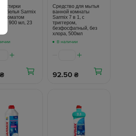
ля стирки
Средство для мытья
го белья Sarmix
ванной комнаты
с ароматом
Sarmix 7 в 1, с
ти, 900 мл, 23
триггером,
безфосфатный, без
хлора, 500мл
личии
В наличии
92.50
₴
₴