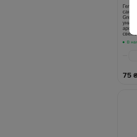
Гель д
санте
Green
униве
арома
свеже
В на
75