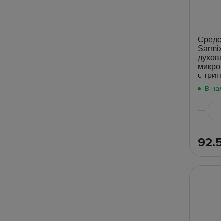
Средс
Sarmix
духов
микро
с три
В на
92.