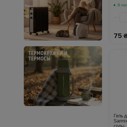
В на
75
Гель 
Sarmi
соды,