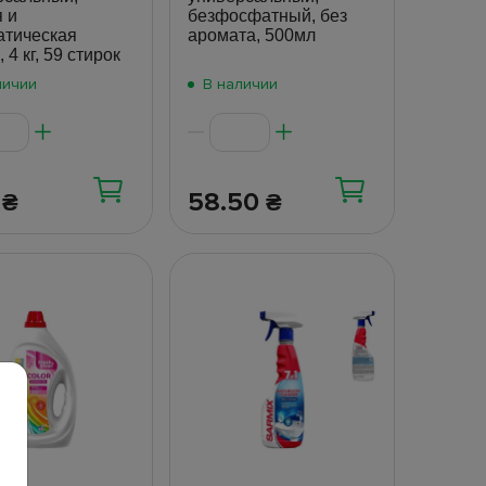
 и
безфосфатный, без
атическая
аромата, 500мл
 4 кг, 59 стирок
личии
В наличии
9
58.50
₴
₴