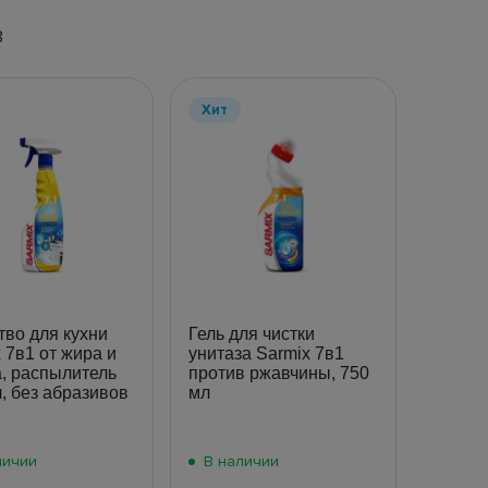
8
Хит
во для кухни
Гель для чистки
 7в1 от жира и
унитаза Sarmix 7в1
, распылитель
против ржавчины, 750
, без абразивов
мл
личии
В наличии