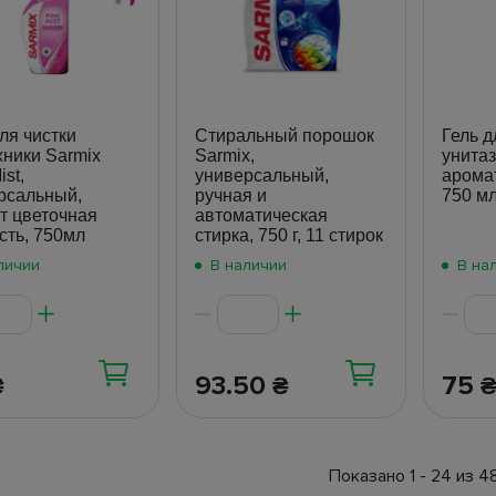
ля чистки
Стиральный порошок
Гель д
хники Sarmix
Sarmix,
унитаз
ist,
универсальный,
арома
рсальный,
ручная и
750 мл
т цветочная
автоматическая
сть, 750мл
стирка, 750 г, 11 стирок
личии
В наличии
В на
93.50
75
₴
₴
Показано 1 - 24 из 4