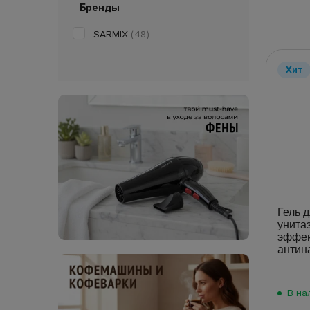
Бренды
SARMIX
(48)
Хит
Гель д
унитаз
эффек
антин
В на