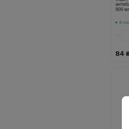
антиб
900 м
В на
84