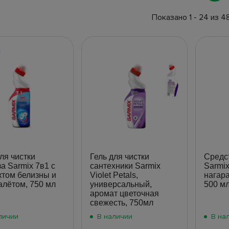
Показано 1 - 24 из 4
ля чистки
Гель для чистки
Средст
а Sarmix 7в1 с
сантехники Sarmix
Sarmix
том белизны и
Violet Petals,
нагара
алётом, 750 мл
универсальный,
500 мл
аромат цветочная
свежесть, 750мл
личии
В наличии
В на