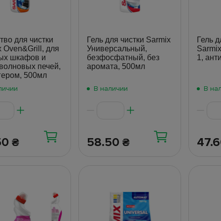
тво для чистки
Гель для чистки Sarmix
Гель д
 Oven&Grill, для
Универсальный,
Sarmix
ых шкафов и
безфосфатный, без
1, ант
волновых печей,
аромата, 500мл
ггером, 500мл
личии
В наличии
В на
50
58.50
47.
₴
₴