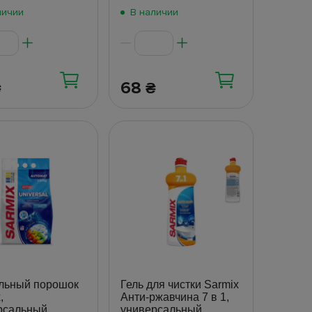
личии
В наличии
68
₴
₴
льный порошок
Гель для чистки Sarmix
,
Анти-ржавчина 7 в 1,
рсальный,
универсальный,