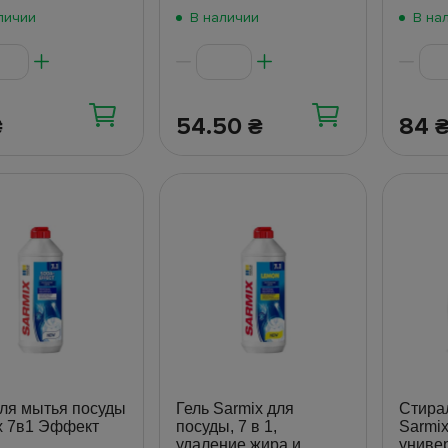
личии
В наличии
В на
54.50
84
₴
₴
для мытья посуды
Гель Sarmix для
Стира
x 7в1 Эффект
посуды, 7 в 1,
Sarmix
удаление жира и
униве