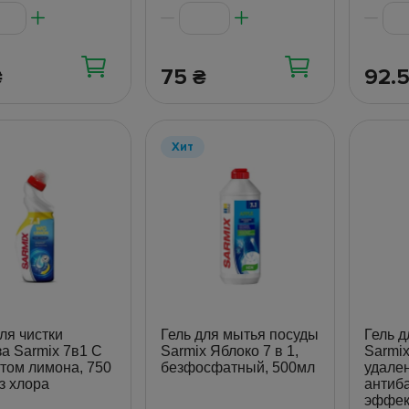
75
92.
₴
₴
Хит
ля чистки
Гель для мытья посуды
Гель д
за Sarmix 7в1 С
Sarmix Яблоко 7 в 1,
Sarmix
том лимона, 750
безфосфатный, 500мл
удале
з хлора
антиб
эффек