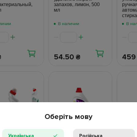
актериальный,
запахов, лимон, 500
ручная
л
мл
автом
стирка,
личии
В наличии
В на
54.50
45
₴
₴
Оберіть мову
Українська
Російська