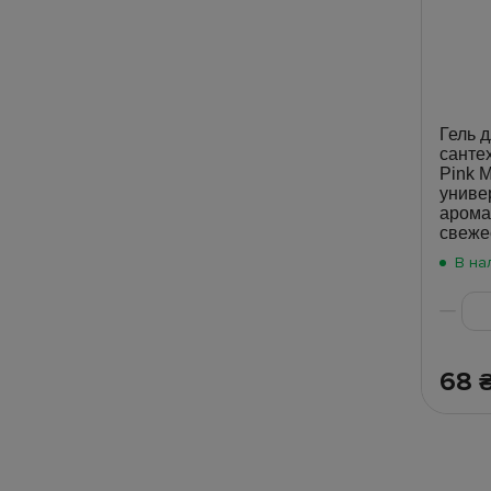
Гель д
санте
Pink M
униве
арома
свеже
В на
68