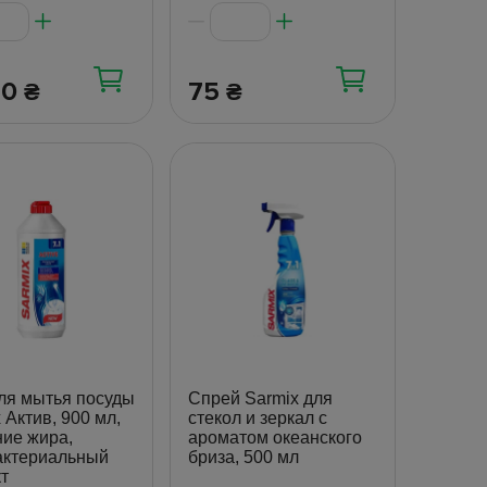
50
75
₴
₴
ля мытья посуды
Спрей Sarmix для
 Актив, 900 мл,
стекол и зеркал с
ние жира,
ароматом океанского
актериальный
бриза, 500 мл
т