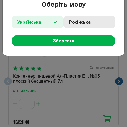
Оберіть мову
Хит
Українська
Російська
Зберегти
30 отзывов
Контейнер пищевой Ал-Пластик Elit №05
плоский бесцветный 7л
В наличии
123
₴