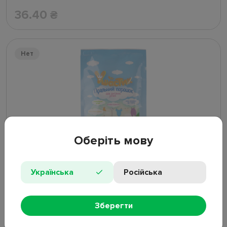
36.40
₴
Нет
Оберіть мову
Стиральный порошок для детских вещей Ушастик
антибактериальный 150г
Українська
Російська
Нет в наличии
Зберегти