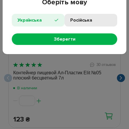
Оберіть мову
Хит
Українська
Російська
Зберегти
30 отзывов
Контейнер пищевой Ал-Пластик Elit №05
плоский бесцветный 7л
В наличии
123
₴