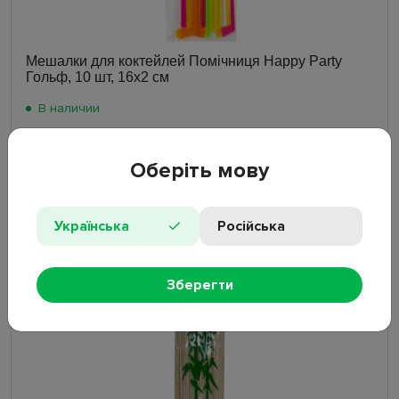
Мешалки для коктейлей Помічниця Happy Party
Гольф, 10 шт, 16x2 см
В наличии
Оберіть мову
27.40
₴
Українська
Російська
Хит
Зберегти