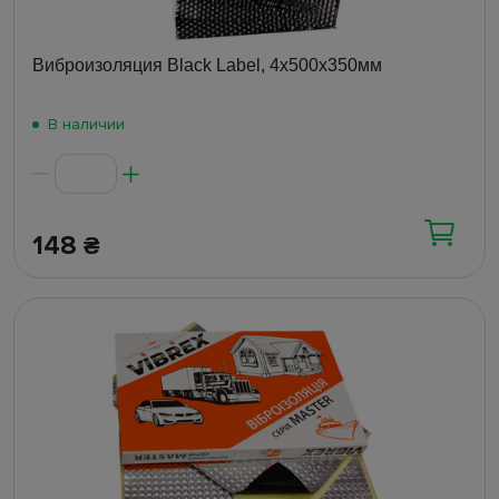
Тенты и чехлы
(27)
Тонировка
(4)
Виброизоляция Black Label, 4х500х350мм
Цепи на колеса
(19)
В наличии
Чехлы руля
(139)
Чехлы сидений
(28)
Аксессуары на торпедо
(108)
148
₴
Разветвители, удленители прикуривателя
(89)
Для велосипедов
(62)