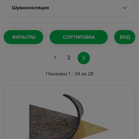
Шумоизоляция
Автомобильные пылесосы
(8)
Автохолодильники
(2)
ФИЛЬТРЫ
СОРТИРОВКА
ВИД
Стайлинг и тюннинг
(5)
1
2
Дефлекторы
(67)
Защитные шторки
(11)
Показано 1 - 24 из 28
Инвентарь для ухода
(55)
Аварийные знаки
(5)
Аптечки
(33)
Брелки
(50)
Отражающие жилеты
(11)