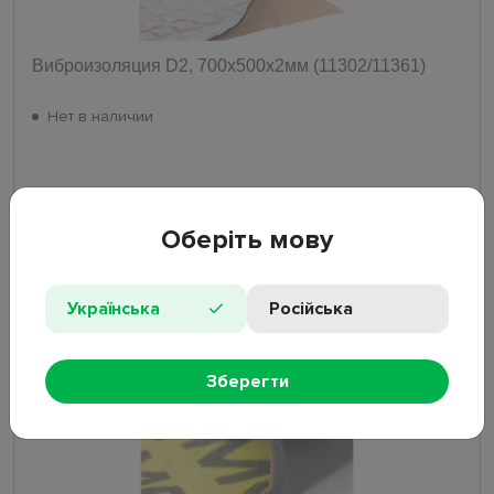
Виброизоляция D2, 700х500х2мм (11302/11361)
Нет в наличии
Оберіть мову
135.02
₴
Українська
Російська
Нет
Зберегти