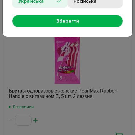
Українська
Російська
38.20
₴
Зберегти
Бритвы одноразовые женские PearlMax Rubber
Handle с витамином E, 5 шт, 2 лезвия
В наличии