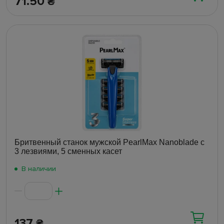
71.50
₴
Бритвенный станок мужской PearlMax Nanoblade с
3 лезвиями, 5 сменных касет
В наличии
137
₴