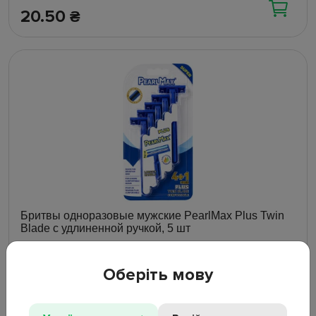
20.50
₴
Бритвы одноразовые мужские PearlMax Plus Twin
Blade с удлиненной ручкой, 5 шт
В наличии
Оберіть мову