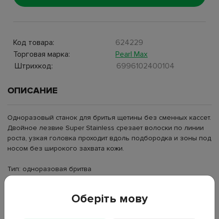
Код товара:
624229
Торговая марка:
Pearl Max
Штрихкод:
6996102400104
ОПИСАНИЕ
Одноразовый станок для бритья щетины без сменных кассет.
Двойное лезвие Super Stainless срезает волоски по линии
роста, узкая головка проходит вдоль подбородка и зоны под
носом без широкого захвата кожи.
Тип: одноразовая бритва
Количество лезвий: 2
Материал лезвий: нержавеющая сталь
Оберіть мову
Тип лезвий: Super Stainless
Ресурс одного станка: 5–7 использований