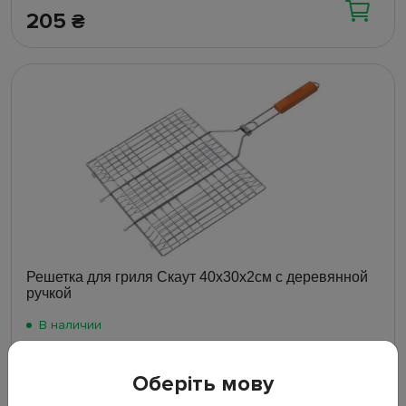
205
₴
Решетка для гриля Скаут 40х30х2см с деревянной
ручкой
В наличии
Оберіть мову