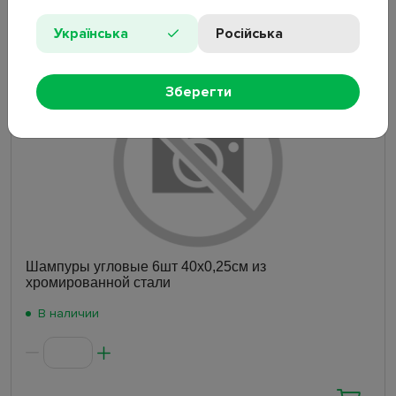
280
₴
Українська
Російська
Новинка
Зберегти
Шампуры угловые 6шт 40х0,25см из
хромированной стали
В наличии