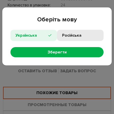
Количество в упаковке:
24
ОПИСАНИЕ
Оберіть мову
Назначение решетки: универсальная. Форма:
Українська
Російська
прямоугольная. Материал: хромированная сталь. Материал
ручки: дерево. Размеры рабочей поверхности: 40х27х1,5см.
Общая длина с ручкой: 66см. Упаковка: ярлык,
Зберегти
полиэтиленовый пакет.
ОСТАВИТЬ ОТЗЫВ
ЗАДАТЬ ВОПРОС
ПОХОЖИЕ ТОВАРЫ
ПРОСМОТРЕННЫЕ ТОВАРЫ