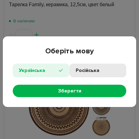
Тарелка Family, керамика, 12,5см, цвет белый
В наличии
Оберіть мову
35.50
₴
Українська
Російська
Новое поступление
Зберегти