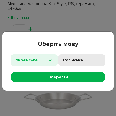
Мельница для перца Kmt Style, PS, керамика,
14×6см
В наличии
Оберіть мову
117
₴
Українська
Російська
Новое поступление
Зберегти