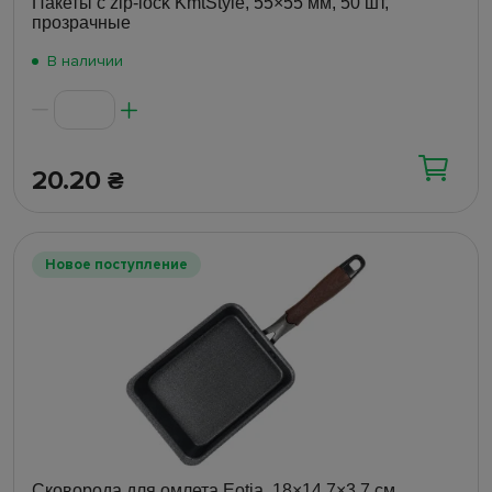
Пакеты с zip-lock KmtStyle, 55×55 мм, 50 шт,
прозрачные
В наличии
20.20
₴
Новое поступление
Сковорода для омлета Eotia, 18×14,7×3,7 см,